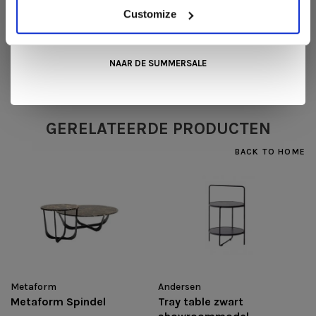
0 sterren op basis van 0 beoordelingen
mooiste aanbiedingen tijdens de
Summer Sale van Snip
Customize
Wonen+
. De koffie of thee staat voor je klaar!
JE BEOORDELING TOEVOEGEN
NAAR DE SUMMERSALE
GERELATEERDE PRODUCTEN
BACK TO HOME
Metaform
Andersen
Metaform Spindel
Tray table zwart