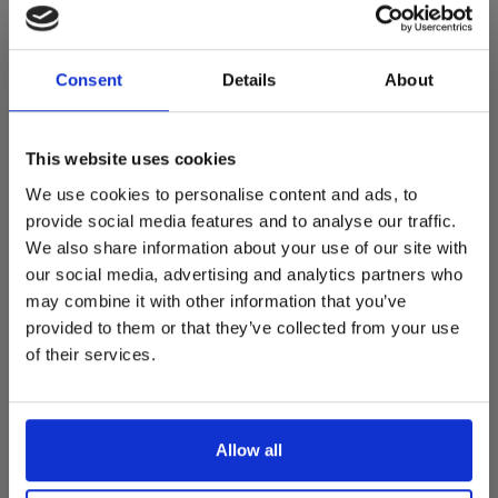
Hoogte: 47.5 cm
De Summer Sale bij Snip Wonen+ is
gestart!
Consent
Details
About
Dit is hét moment om hoogwaardige designmeubelen en
woonaccessoires aan te schaffen met aantrekkelijke kortingen.
This website uses cookies
Deze aanbieding geldt van 1 juli tot eind augustus
.
We use cookies to personalise content and ads, to
In onze showroom vind je een uitgebreide selectie
provide social media features and to analyse our traffic.
designmeubelen van gerenommeerde Nederlandse en Europese
We also share information about your use of our site with
merken. Onder andere showroommodellen van
Harvink
,
our social media, advertising and analytics partners who
Gelderland
,
Swedese
,
Sculptures Jeux
en
Artisan
zijn nu extra
may combine it with other information that you’ve
voordelig verkrijgbaar. Profiteer van unieke aanbiedingen zolang
de voorraad strekt!
provided to them or that they’ve collected from your use
of their services.
Liever nieuw bestellen? Ook dan krijgt u een vriendelijke
prijs!
Dit is de ideale gelegenheid om jouw favoriete
designmeubel geheel naar wens samen te stellen, met de
kwaliteit, het comfort en de uitstraling die je van Snip Wonen+
Allow all
mag verwachten.
REVIEWS
•
•
•
•
•
Kom langs in onze showroom, doe inspiratie op en ontdek de