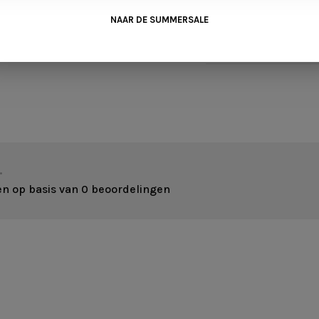
NAAR DE SUMMERSALE
Totaal gewicht
6750 gr/m2
•
en op basis van 0 beoordelingen