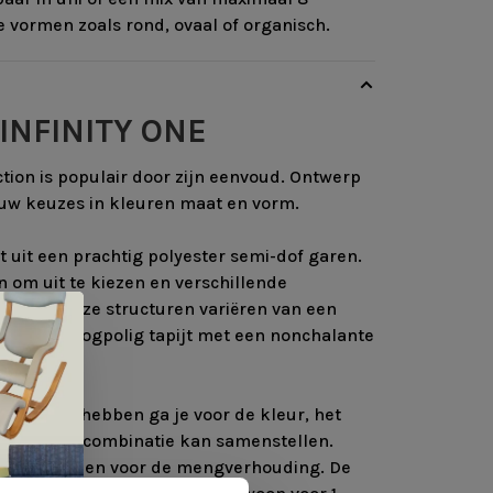
e vormen zoals rond, ovaal of organisch.
INFINITY ONE
ction is populair door zijn eenvoud. Ontwerp
jouw keuzes in kleuren maat en vorm.
t uit een prachtig polyester semi-dof garen.
n om uit te kiezen en verschillende
 kiezen. Deze structuren variëren van een
 tot een hoogpolig tapijt met een nonchalante
ekozen te hebben ga je voor de kleur, het
igen kleurencombinatie kan samenstellen.
uren te kiezen voor de mengverhouding. De