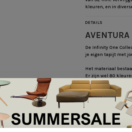
kleuren, en in divers
DETAILS
AVENTURA 
De Infinity One Colle
je eigen tapijt met 
Het materiaal bestaa
Er zijn wel 80 kleure
structuren om uit te
laagpolig glad tapijt
uitstraling.
Na de structuur uitg
leuke is dat je je e
Maximaal zijn 8 kle