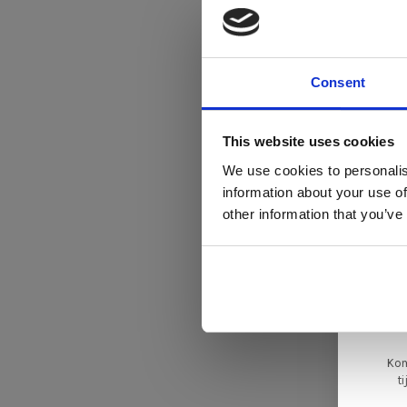
Consent
Di
This website uses cookies
We use cookies to personalis
information about your use of
ger
other information that you’ve
va
L
ge
Kom
t