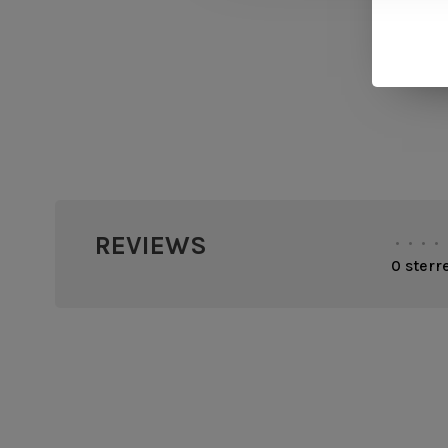
REVIEWS
•
•
•
•
0 sterr