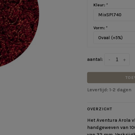
Kleur:
*
MixSP1740
Vorm:
*
Ovaal (+5%)
aantal:
-
+
TOE
Levertijd: 1-2 dagen
OVERZICHT
Het Aventura Arola vl
handgeweven van 100
van 32 mm. Verkrijgb