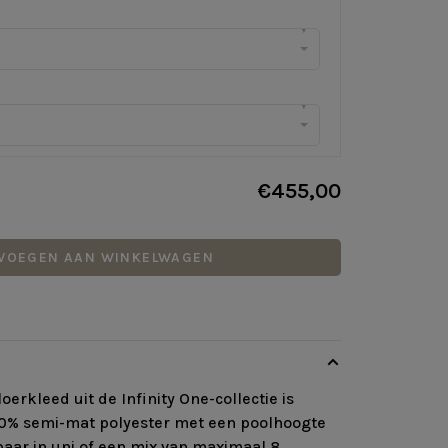
▾
▾
€455,00
VOEGEN AAN WINKELWAGEN
oerkleed uit de Infinity One-collectie is
% semi-mat polyester met een poolhoogte
aar in uni of een mix van maximaal 8