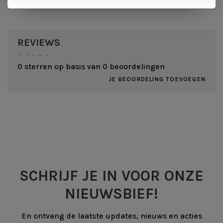
REVIEWS
•
•
•
•
•
0 sterren op basis van 0 beoordelingen
JE BEOORDELING TOEVOEGEN
SCHRIJF JE IN VOOR ONZE
NIEUWSBIEF!
En ontvang de laatste updates, nieuws en acties