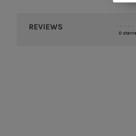
REVIEWS
•
•
•
•
0 sterr