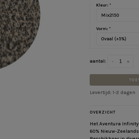
Kleur:
*
Mix2150
Vorm:
*
Ovaal (+5%)
aantal:
-
+
TOE
Levertijd: 1-2 dagen
OVERZICHT
Het Aventura Infinit
60% Nieuw-Zeelandse
Beschikbaar in dive