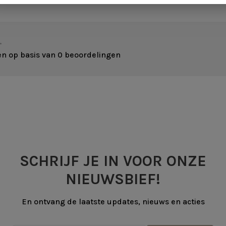
•
en op basis van 0 beoordelingen
SCHRIJF JE IN VOOR ONZE
NIEUWSBIEF!
En ontvang de laatste updates, nieuws en acties