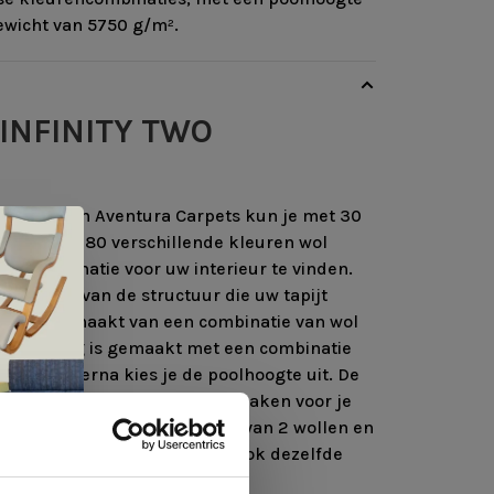
wicht van 5750 g/m².
INFINITY TWO
collectie van Aventura Carpets kun je met 30
en en met 80 verschillende kleuren wol
ie combinatie voor uw interieur te vinden.
 beslissen van de structuur die uw tapijt
lling is gemaakt van een combinatie van wol
isinstelling is gemaakt met een combinatie
en wol. Hierna kies je de poolhoogte uit. De
 perfecte kleurencombinatie maken voor je
je zelf ontwerpen door middel van 2 wollen en
 samen te voegen. Dit mogen ook dezelfde
elijkheden zijn eindeloos.