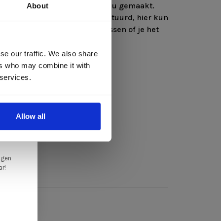
ht, word er een pom apart voor u gemaakt.
About
d binnen enkele dagen opgestuurd, hier kun
 te
indresultaat zien en dan beslissen of je het
se our traffic. We also share
ers who may combine it with
llen
semi-mat polyester
 services.
elig
eeld in max. 2 kleuren
erdeeld in max 3 kleuren
ale
Allow all
en,
ngen
ar!