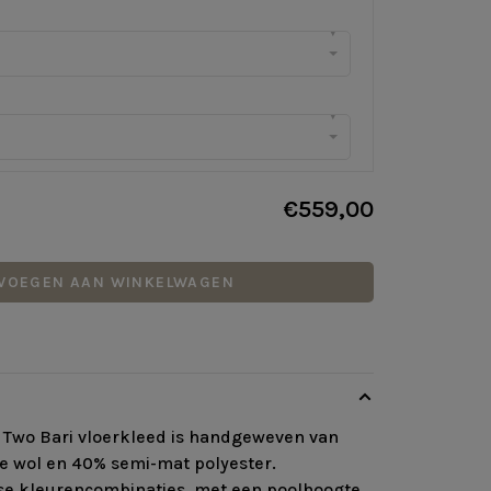
▾
▾
€559,00
VOEGEN AAN WINKELWAGEN
y Two Bari vloerkleed is handgeweven van
 wol en 40% semi-mat polyester.
rse kleurencombinaties, met een poolhoogte