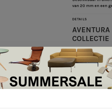
van 20 mm en een ge
DETAILS
AVENTURA 
COLLECTIE
Met de Infinity Two 
kleuren polyster gar
werken om de perfect
De eerste stap is het
krijgt. De basisinste
en polyester. De bas
van wol en polyester 
volgende stap is, de
interieur. Deze kan 
3 polyester kleuren
kleuren zijn, de mog