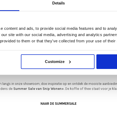
De Summer Sale bij Snip Wonen+ is gestart!
Heeft u dit uitgezoc
Details
Deze kleurenmix wor
t is hét moment om hoogwaardige designmeubelen en woonaccessoires aan
je een deel van het e
schaffen met aantrekkelijke kortingen.
kleed besteld.
Deze aanbieding geldt van 1 juli tot eind augustus
.
e content and ads, to provide social media features and to analy
Materiaal Bari:
In onze showroom vind je een uitgebreide selectie designmeubelen van
 our site with our social media, advertising and analytics partn
enommeerde Nederlandse en Europese merken. Onder andere showroommode
- 60% NZ wol , 40% 
 provided to them or that they’ve collected from your use of their
n
Harvink
,
Gelderland
,
Swedese
,
Sculptures Jeux
en
Artisan
zijn nu extra voord
2 wollen garens verd
verkrijgbaar. Profiteer van unieke aanbiedingen zolang de voorraad strekt!
3 polyester garens v
iever nieuw bestellen? Ook dan krijgt u een vriendelijke prijs!
Dit is de ide
Customize
legenheid om jouw favoriete designmeubel geheel naar wens samen te stell
Poolhoogte
met de kwaliteit, het comfort en de uitstraling die je van Snip Wonen+ mag
20 mm
verwachten.
 langs in onze showroom, doe inspiratie op en ontdek de mooiste aanbiedi
Totaal gewicht
ijdens de
Summer Sale van Snip Wonen+
. De koffie of thee staat voor je kla
5750 gr/m2
NAAR DE SUMMERSALE