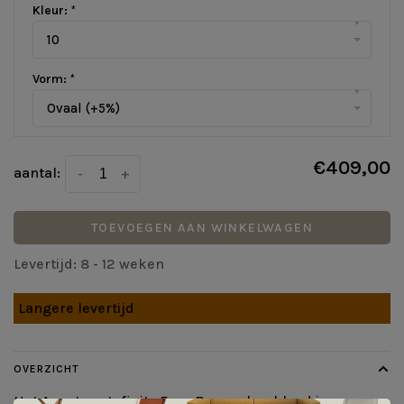
Kleur:
*
▾
10
Vorm:
*
▾
Ovaal (+5%)
€409,00
aantal:
-
+
TOEVOEGEN AAN WINKELWAGEN
Levertijd: 8 - 12 weken
Langere levertijd
OVERZICHT
Het Aventura Infinity Four Basso vloerkleed is