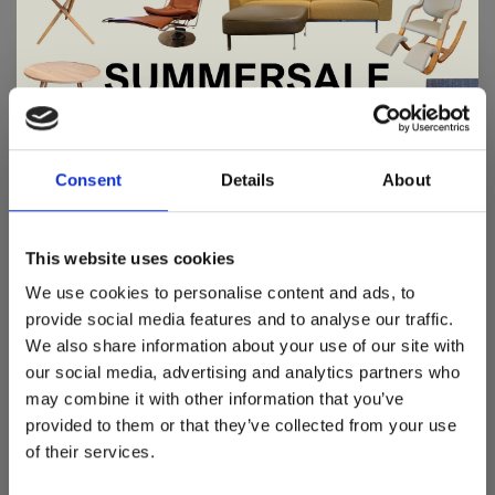
handgeweven van 80% Nieuw-Zeelandse wol en 20%
polyester. Verkrijgbaar in diverse kleuren en vormen,
met een poolhoogte van 18 mm en een gewicht van
5000 g/m².
De Summer Sale bij Snip Wonen+ is
DETAILS
gestart!
Consent
Details
About
AVENTURA LOFTY
Dit is hét moment om hoogwaardige designmeubelen en
COLLECTION
woonaccessoires aan te schaffen met aantrekkelijke kortingen.
This website uses cookies
Deze aanbieding geldt van 1 juli tot eind augustus
.
Materiaal:
We use cookies to personalise content and ads, to
- 100% semi micro polyester
In onze showroom vind je een uitgebreide selectie
provide social media features and to analyse our traffic.
designmeubelen van gerenommeerde Nederlandse en Europese
We also share information about your use of our site with
merken. Onder andere showroommodellen van
Harvink
,
Poolhoogte
our social media, advertising and analytics partners who
Gelderland
,
Swedese
,
Sculptures Jeux
en
Artisan
zijn nu extra
10 mm
may combine it with other information that you’ve
voordelig verkrijgbaar. Profiteer van unieke aanbiedingen zolang
de voorraad strekt!
provided to them or that they’ve collected from your use
Totaal gewicht
of their services.
Liever nieuw bestellen? Ook dan krijgt u een vriendelijke
5250 gr/m2
prijs!
Dit is de ideale gelegenheid om jouw favoriete