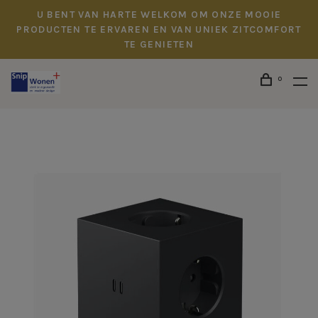
U BENT VAN HARTE WELKOM OM ONZE MOOIE
PRODUCTEN TE ERVAREN EN VAN UNIEK ZITCOMFORT
TE GENIETEN
0