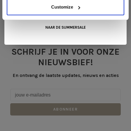
mooiste aanbiedingen tijdens de
Summer Sale van Snip
Customize
Wonen+
. De koffie of thee staat voor je klaar!
NAAR DE SUMMERSALE
SCHRIJF JE IN VOOR ONZE
NIEUWSBIEF!
En ontvang de laatste updates, nieuws en acties
ABONNEER