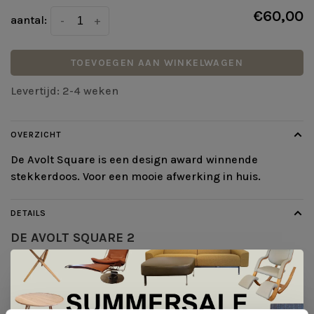
€60,00
aantal:
-
+
TOEVOEGEN AAN WINKELWAGEN
Levertijd: 2-4 weken
OVERZICHT
De Avolt Square is een design award winnende
stekkerdoos. Voor een mooie afwerking in huis.
DETAILS
DE AVOLT SQUARE 2
Het is een award-winning design stekkerdoos en is in 2
verschillende varianten met verschillende afwerkingen
zoals kleur leverbaar.