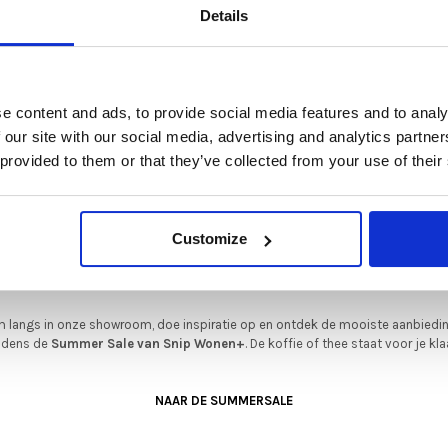
De Summer Sale bij Snip Wonen+ is gestart!
Details
t is hét moment om hoogwaardige designmeubelen en woonaccessoires aan
schaffen met aantrekkelijke kortingen.
Deze aanbieding geldt van 1 juli tot eind augustus
.
e content and ads, to provide social media features and to analy
In onze showroom vind je een uitgebreide selectie designmeubelen van
 our site with our social media, advertising and analytics partn
enommeerde Nederlandse en Europese merken. Onder andere showroommode
 provided to them or that they’ve collected from your use of their
n
Harvink
,
Gelderland
,
Swedese
,
Sculptures Jeux
en
Artisan
zijn nu extra voord
verkrijgbaar. Profiteer van unieke aanbiedingen zolang de voorraad strekt!
iever nieuw bestellen? Ook dan krijgt u een vriendelijke prijs!
Dit is de ide
Customize
legenheid om jouw favoriete designmeubel geheel naar wens samen te stell
met de kwaliteit, het comfort en de uitstraling die je van Snip Wonen+ mag
verwachten.
 langs in onze showroom, doe inspiratie op en ontdek de mooiste aanbiedi
ijdens de
Summer Sale van Snip Wonen+
. De koffie of thee staat voor je kla
NAAR DE SUMMERSALE