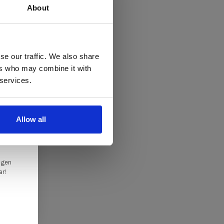
About
 te
se our traffic. We also share
ers who may combine it with
llen
 services.
elig
ale
Allow all
en,
ngen
ar!