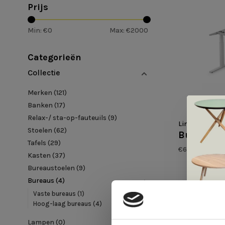
Prijs
Min: €
0
Max: €
2000
Categorieën
Collectie
Merken
(121)
Banken
(17)
Relax-/ sta-op-fauteuils
(9)
Linak
Stoelen
(62)
Bureaufra
Tafels
(29)
€695,00
Kasten
(37)
Bureaustoelen
(9)
Bureaus
(4)
Vaste bureaus
(1)
Hoog-laag bureaus
(4)
Lampen
(0)