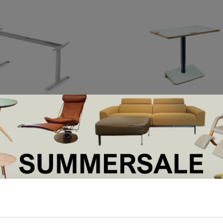
Ongo
me Linak
Ongo Spark
€750,00