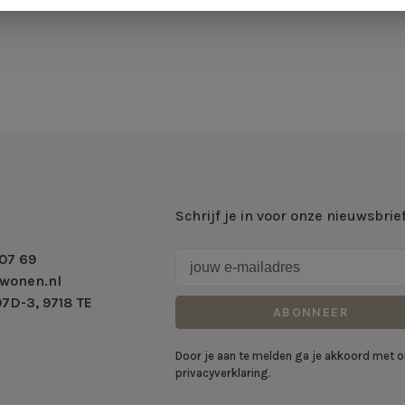
Schrijf je in voor onze nieuwsbrie
07 69
wonen.nl
7D-3, 9718 TE
ABONNEER
Door je aan te melden ga je akkoord met 
privacyverklaring.