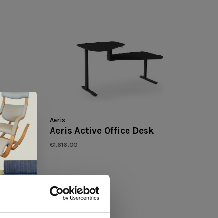
Aeris
Aeris Active Office Desk
€1.616,00