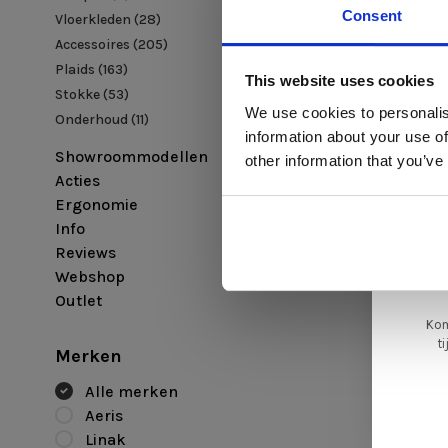
Consent
Vloerkleden
(28)
Accessoires
(205)
Di
Plaids
(163)
This website uses cookies
Stokke
(53)
We use cookies to personalis
Onderhoud
(11)
information about your use of
ger
Showroommodellen
other information that you’ve
va
Acties
Ergonomie
Info
L
ge
Reviews
Webshop
Outlet
Kom
t
Merken
Alle merken
Aeris
Linak