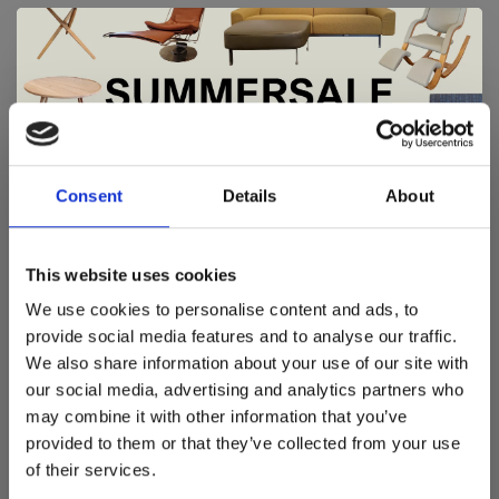
ANDERSEN U1
Een kruk met een knipoog in de details
De Summer Sale bij Snip Wonen+ is
gestart!
Consent
Details
About
Dit is hét moment om hoogwaardige designmeubelen en
woonaccessoires aan te schaffen met aantrekkelijke kortingen.
This website uses cookies
Deze aanbieding geldt van 1 juli tot eind augustus
.
De Andersen U1 kruk is een leuke verfrissende en
We use cookies to personalise content and ads, to
unieke kruk. De kruk is ontworpen door Christian Juhl,
In onze showroom vind je een uitgebreide selectie
provide social media features and to analyse our traffic.
die hout en metaal op een nieuwe en niet-traditionele
designmeubelen van gerenommeerde Nederlandse en Europese
We also share information about your use of our site with
merken. Onder andere showroommodellen van
Harvink
,
manier heeft gecombineerd. De kruk bestaat uit
our social media, advertising and analytics partners who
Gelderland
,
Swedese
,
Sculptures Jeux
en
Artisan
zijn nu extra
massief essenhout en is voorzien van gepatenteerde
may combine it with other information that you’ve
voordelig verkrijgbaar. Profiteer van unieke aanbiedingen zolang
vergrendelingsbeugels in roestvrij staal.
de voorraad strekt!
provided to them or that they’ve collected from your use
of their services.
Liever nieuw bestellen? Ook dan krijgt u een vriendelijke
De beugels zijn gebouwd volgens precies hetzelfde