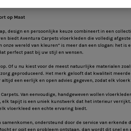
ort op Maat
p, design en persoonlijke keuze combineert in een collect
uren biedt Aventura Carpets vloerkleden die volledig afge
n in onze wereld van kleuren” is meer dan een slogan: het i
at perfect past bij uw stijl en wensen.
rop. Of u nu kiest voor de meest natuurlijke materialen zoal
 zorg geproduceerd. Het merk gelooft dat kwaliteit meerder
altijd een eerlijk en open advies gegeven, zodat elk vloer
ra Carpets. Van eenvoudige, handgeweven wollen vloerklede
elk tapijt is een uniek kunstwerk dat het interieur verrijkt
elk vloerkleed een echte ervaring biedt.
gn samenkomen, ondersteund door de service van erkende d
 Mocht er ooit een probleem ontstaan, dan wordt dit snel en