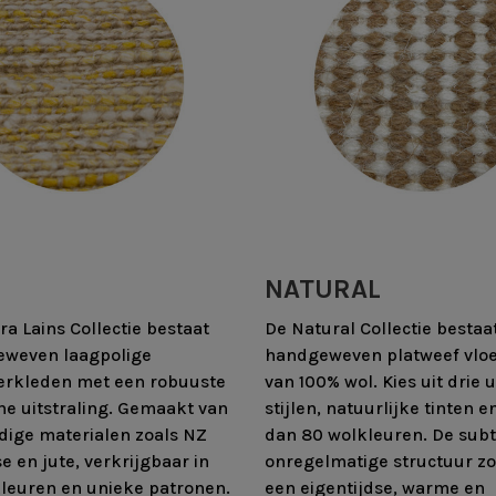
NATURAL
a Lains Collectie bestaat
De Natural Collectie bestaat
eweven laagpolige
handgeweven platweef vlo
erkleden met een robuuste
van 100% wol. Kies uit drie 
e uitstraling. Gemaakt van
stijlen, natuurlijke tinten 
ige materialen zoals NZ
dan 80 wolkleuren. De subt
se en jute, verkrijgbaar in
onregelmatige structuur zo
 kleuren en unieke patronen.
een eigentijdse, warme en