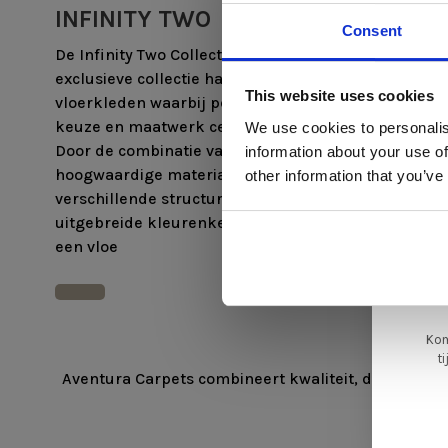
INFINITY TWO
INFINI
Consent
De Infinity Two Collectie is een
Binnen de 
Di
exclusieve collectie handgeweven
verschille
This website uses cookies
vloerkleden waarbij persoonlijke
beschikbaa
keuze en maatwerk centraal staan.
Cilento. I
We use cookies to personalis
Door de combinatie van
eigen uits
information about your use of
ger
hoogwaardige materialen,
poolhoogt
other information that you’ve
va
verschillende structuren en een
structuur
uitgebreide kleurenkeuze ontstaat
mm tot ee
L
een vloe
ge
Kom
t
Aventura Carpets combineert kwaliteit, design en 