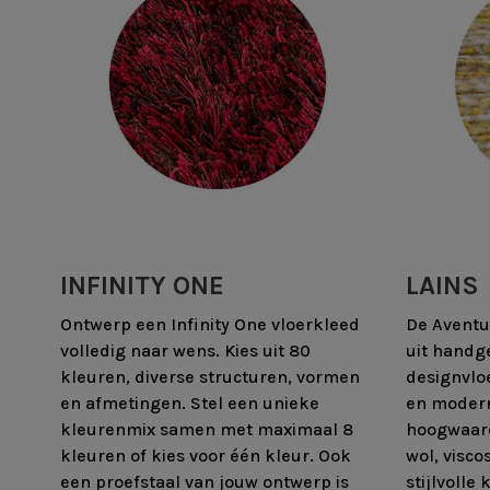
INFINITY ONE
LAINS
Ontwerp een Infinity One vloerkleed
De Aventur
volledig naar wens. Kies uit 80
uit handg
kleuren, diverse structuren, vormen
designvlo
en afmetingen. Stel een unieke
en modern
kleurenmix samen met maximaal 8
hoogwaard
kleuren of kies voor één kleur. Ook
wol, visco
een proefstaal van jouw ontwerp is
stijlvolle