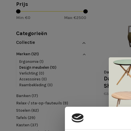
Prijs
Min: €
0
Max: €
2500
Categorieën
Collectie
Merken
(121)
Ergonomie
(1)
Design meubelen
(10)
DatZit!
Verlichting
(0)
Datzit! - I
Accessoires
(0)
Showroo
Raambekleding
(0)
€3.125,00
€2
Banken
(17)
Relax-/ sta-op-fauteuils
(9)
Stoelen
(62)
Tafels
(29)
Kasten
(37)