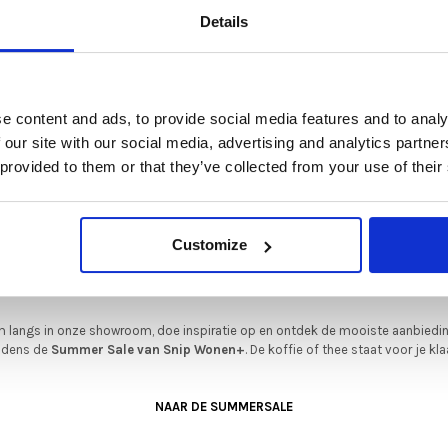
De Summer Sale bij Snip Wonen+ is gestart!
Details
t is hét moment om hoogwaardige designmeubelen en woonaccessoires aan
schaffen met aantrekkelijke kortingen.
Deze aanbieding geldt van 1 juli tot eind augustus
.
e content and ads, to provide social media features and to analy
In onze showroom vind je een uitgebreide selectie designmeubelen van
 our site with our social media, advertising and analytics partn
enommeerde Nederlandse en Europese merken. Onder andere showroommode
 provided to them or that they’ve collected from your use of their
n
Harvink
,
Gelderland
,
Swedese
,
Sculptures Jeux
en
Artisan
zijn nu extra voord
verkrijgbaar. Profiteer van unieke aanbiedingen zolang de voorraad strekt!
iever nieuw bestellen? Ook dan krijgt u een vriendelijke prijs!
Dit is de ide
Customize
legenheid om jouw favoriete designmeubel geheel naar wens samen te stell
met de kwaliteit, het comfort en de uitstraling die je van Snip Wonen+ mag
verwachten.
 langs in onze showroom, doe inspiratie op en ontdek de mooiste aanbiedi
ijdens de
Summer Sale van Snip Wonen+
. De koffie of thee staat voor je kla
NAAR DE SUMMERSALE