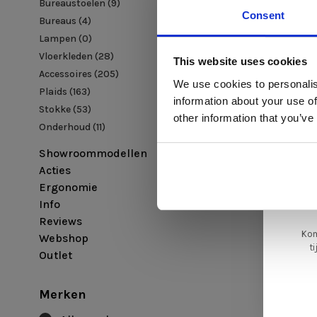
Bureaustoelen
(9)
Consent
Bureaus
(4)
Lampen
(0)
Di
Vloerkleden
(28)
This website uses cookies
Accessoires
(205)
We use cookies to personalis
Plaids
(163)
information about your use of
Stokke
(53)
ger
other information that you’ve
va
Onderhoud
(11)
Showroommodellen
L
Acties
ge
Ergonomie
Info
Reviews
Kom
Webshop
t
Outlet
Merken