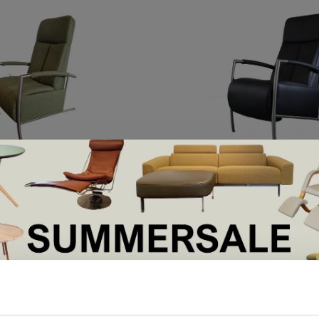
DatZit!
mperial -
Datzit! - Imperial
mmodel
€2.175,00
.499,00