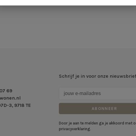
Schrijf je in voor onze nieuwsbrie
07 69
wonen.nl
7D-3, 9718 TE
ABONNEER
Door je aan te melden ga je akkoord met 
privacyverklaring.