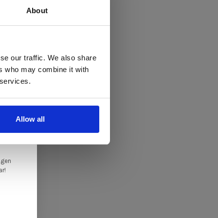
About
 te
se our traffic. We also share
ers who may combine it with
llen
 services.
elig
ale
Allow all
en,
ngen
ar!