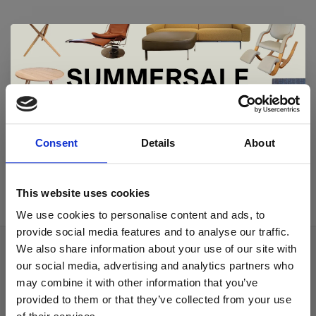
De Summer Sale bij Snip Wonen+ is
Harvink
gestart!
Splinter salontafel
Consent
Details
About
€1.095,00
Dit is hét moment om hoogwaardige designmeubelen en
woonaccessoires aan te schaffen met aantrekkelijke kortingen.
This website uses cookies
Deze aanbieding geldt van 1 juli tot eind augustus
.
We use cookies to personalise content and ads, to
In onze showroom vind je een uitgebreide selectie
provide social media features and to analyse our traffic.
designmeubelen van gerenommeerde Nederlandse en Europese
We also share information about your use of our site with
Over ons
merken. Onder andere showroommodellen van
Harvink
,
our social media, advertising and analytics partners who
Gelderland
,
Swedese
,
Sculptures Jeux
en
Artisan
zijn nu extra
Algemene voorwaarden
may combine it with other information that you’ve
voordelig verkrijgbaar. Profiteer van unieke aanbiedingen zolang
de voorraad strekt!
provided to them or that they’ve collected from your use
Privacy Policy