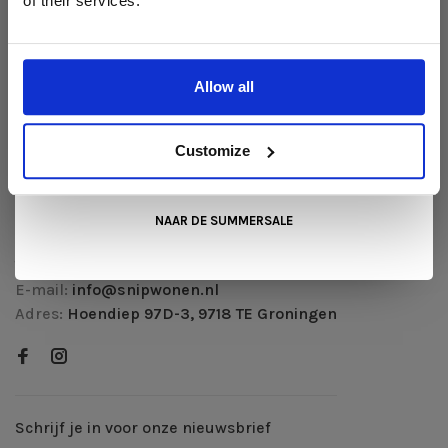
of their services.
Liever nieuw bestellen? Ook dan krijgt u een vriendelijke
Betaalmethoden
prijs!
Dit is de ideale gelegenheid om jouw favoriete
Verzenden & retourneren
designmeubel geheel naar wens samen te stellen, met de
kwaliteit, het comfort en de uitstraling die je van Snip Wonen+
Klantenservice
Allow all
mag verwachten.
Herroeping aanvragen
Kom langs in onze showroom, doe inspiratie op en ontdek de
mooiste aanbiedingen tijdens de
Summer Sale van Snip
Customize
RSS-feed
Wonen+
. De koffie of thee staat voor je klaar!
Snip Wonen +
NAAR DE SUMMERSALE
Telefoon:
050 312 07 69
E-mail:
info@snipwonen.nl
Adres:
Hoendiep 97D-3, 9718 TE Groningen
Schrijf je in voor onze nieuwsbrief