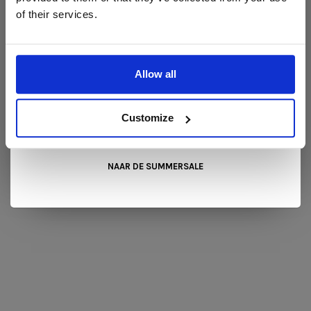
B 81 x D 86 x H 33
of their services.
B 156 x D 86 H 33
Liever nieuw bestellen? Ook dan krijgt u een vriendelijke
prijs!
Dit is de ideale gelegenheid om jouw favoriete
designmeubel geheel naar wens samen te stellen, met de
kwaliteit, het comfort en de uitstraling die je van Snip Wonen+
Allow all
mag verwachten.
Kom langs in onze showroom, doe inspiratie op en ontdek de
mooiste aanbiedingen tijdens de
Summer Sale van Snip
Customize
Wonen+
. De koffie of thee staat voor je klaar!
REVIEWS
•
•
•
•
•
NAAR DE SUMMERSALE
0 sterren op basis van 0 beoordelingen
JE BEOORDELING TOEVOEGEN