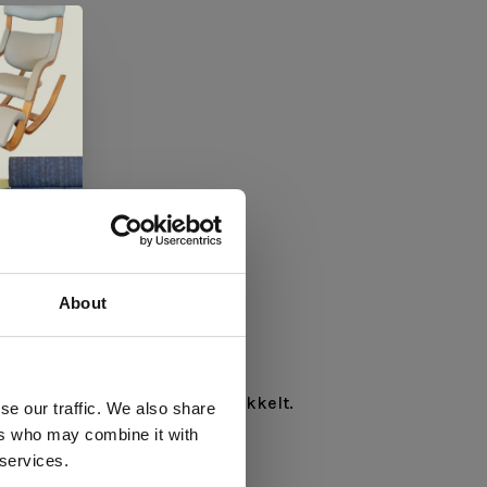
About
 te
salon- en eetkamertafels ontwikkelt.
se our traffic. We also share
ers who may combine it with
llen
 services.
elig