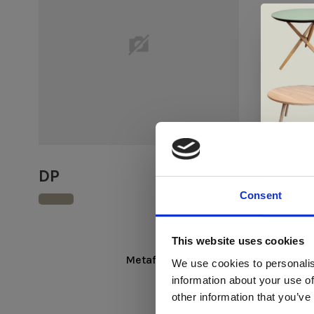
DP
CURVE
Consent
Di
This website uses cookies
Metaform is een Nederlandse meubelf
We use cookies to personalis
information about your use of
ger
other information that you’ve
va