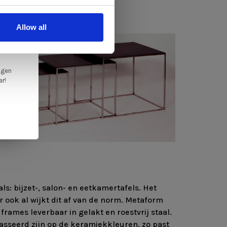
ale
Allow all
en,
ngen
ar!
s: bijzet-, salon- en eetkamertafels. Het
r ook al wijkt dit af van de norm. Metaform
frames leverbaar in gelakt en roestvrij staal.
basseerd zijn op de keramiekkleuren, zo past