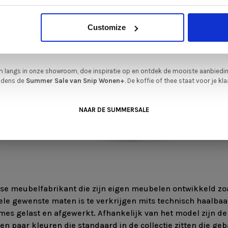
verkrijgbaar. Profiteer van unieke aanbiedingen zolang de voorraad strekt!
iever nieuw bestellen? Ook dan krijgt u een vriendelijke prijs!
Dit is de ide
Customize
legenheid om jouw favoriete designmeubel geheel naar wens samen te stell
met de kwaliteit, het comfort en de uitstraling die je van Snip Wonen+ mag
verwachten.
 langs in onze showroom, doe inspiratie op en ontdek de mooiste aanbiedi
ijdens de
Summer Sale van Snip Wonen+
. De koffie of thee staat voor je kla
NAAR DE SUMMERSALE
se meubelfabrikant die zijn eigen meubelen ontwikkeld zoal
vele gewenste maten is te verkrijgen mits technisch haalbaa
mes gelast en afgewerkt. Afhankelijk van het model zijn de 
n paar kleuren die standaard in de collectie zitten die ge