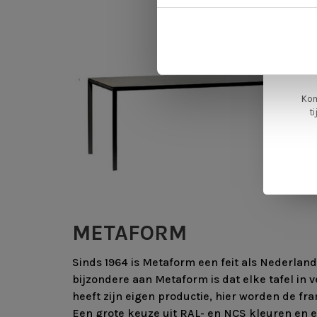
L
ge
Kom
t
METAFORM
Sinds 1964 is Metaform een feit als Nederland
bijzondere aan Metaform is dat elke tafel in 
heeft zijn eigen productie, hier worden de fra
Een grote keuze uit RAL- en NCS kleuren en ee