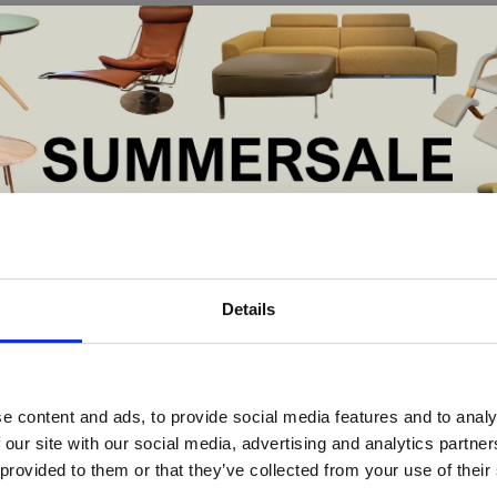
S
De Summer Sale bij Snip Wonen+ is gestart!
Details
t is hét moment om hoogwaardige designmeubelen en woonaccessoires aan
schaffen met aantrekkelijke kortingen.
Deze aanbieding geldt van 1 juli tot eind augustus
.
abrikant die sinds 1964 een eigentijdse collectie bijzet, 
e content and ads, to provide social media features and to analy
In onze showroom vind je een uitgebreide selectie designmeubelen van
 our site with our social media, advertising and analytics partn
enommeerde Nederlandse en Europese merken. Onder andere showroommode
 provided to them or that they’ve collected from your use of their
n
Harvink
,
Gelderland
,
Swedese
,
Sculptures Jeux
en
Artisan
zijn nu extra voord