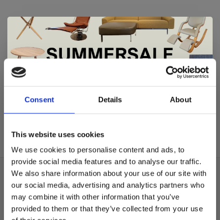
De Summer Sale bij Snip Wonen+ is
Metaform
gestart!
Metaform Fly
Consent
Details
About
€2.595,00
Dit is hét moment om hoogwaardige designmeubelen en
woonaccessoires aan te schaffen met aantrekkelijke kortingen.
This website uses cookies
Deze aanbieding geldt van 1 juli tot eind augustus
.
We use cookies to personalise content and ads, to
In onze showroom vind je een uitgebreide selectie
provide social media features and to analyse our traffic.
designmeubelen van gerenommeerde Nederlandse en Europese
We also share information about your use of our site with
Over ons
merken. Onder andere showroommodellen van
Harvink
,
our social media, advertising and analytics partners who
Gelderland
,
Swedese
,
Sculptures Jeux
en
Artisan
zijn nu extra
Algemene voorwaarden
may combine it with other information that you’ve
voordelig verkrijgbaar. Profiteer van unieke aanbiedingen zolang
de voorraad strekt!
provided to them or that they’ve collected from your use
Privacy Policy