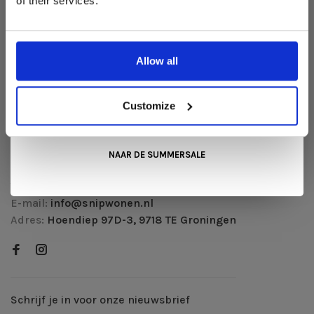
of their services.
Liever nieuw bestellen? Ook dan krijgt u een vriendelijke
Betaalmethoden
prijs!
Dit is de ideale gelegenheid om jouw favoriete
Verzenden & retourneren
designmeubel geheel naar wens samen te stellen, met de
kwaliteit, het comfort en de uitstraling die je van Snip Wonen+
Klantenservice
Allow all
mag verwachten.
Herroeping aanvragen
Kom langs in onze showroom, doe inspiratie op en ontdek de
mooiste aanbiedingen tijdens de
Summer Sale van Snip
Customize
RSS-feed
Wonen+
. De koffie of thee staat voor je klaar!
Snip Wonen +
NAAR DE SUMMERSALE
Telefoon:
050 312 07 69
E-mail:
info@snipwonen.nl
Adres:
Hoendiep 97D-3, 9718 TE Groningen
Schrijf je in voor onze nieuwsbrief