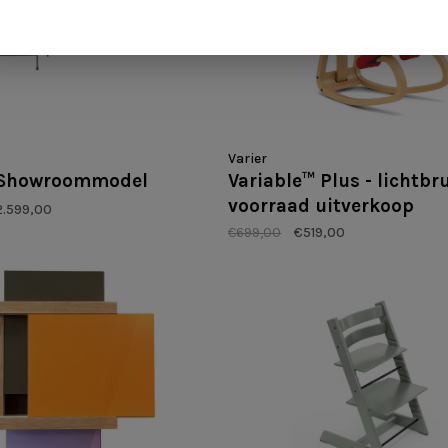
Varier
 Showroommodel
Variable™ Plus - lichtbru
voorraad uitverkoop
2.599,00
€699,00
€519,00