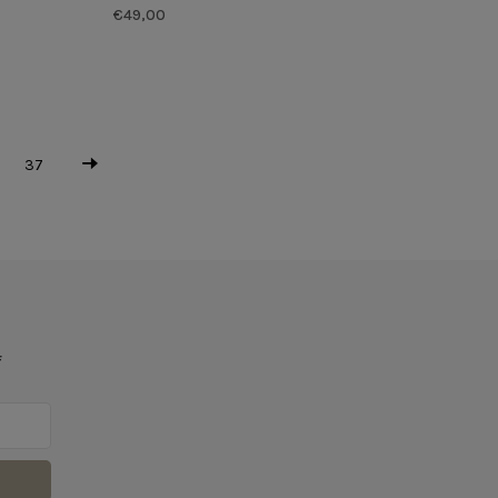
€49,00
37
f