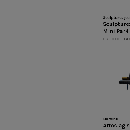
Sculptures jeu
Sculptures
Mini Par
€1.260,00
€1
Harvink
Armslag 