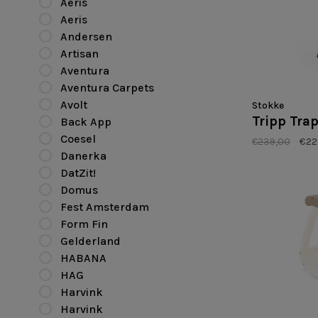
Aeris
Aeris
Andersen
Artisan
Aventura
Aventura Carpets
Avolt
Stokke
Tripp Tra
Back App
Coesel
€239,00
€22
Danerka
DatZit!
Domus
Fest Amsterdam
Form Fin
Gelderland
HABANA
HAG
Harvink
Harvink