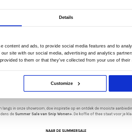
De Summer Sale bij Snip Wonen+ is gestart!
Details
t is hét moment om hoogwaardige designmeubelen en woonaccessoires aan
schaffen met aantrekkelijke kortingen.
Deze aanbieding geldt van 1 juli tot eind augustus
.
e content and ads, to provide social media features and to analy
In onze showroom vind je een uitgebreide selectie designmeubelen van
 our site with our social media, advertising and analytics partn
enommeerde Nederlandse en Europese merken. Onder andere showroommode
 provided to them or that they’ve collected from your use of their
n
Harvink
,
Gelderland
,
Swedese
,
Sculptures Jeux
en
Artisan
zijn nu extra voord
verkrijgbaar. Profiteer van unieke aanbiedingen zolang de voorraad strekt!
Stokke
iever nieuw bestellen? Ook dan krijgt u een vriendelijke prijs!
Dit is de ide
 voetenbank
Tripp Trapp Heather Ma
Customize
legenheid om jouw favoriete designmeubel geheel naar wens samen te stell
€239,00
€229,00
met de kwaliteit, het comfort en de uitstraling die je van Snip Wonen+ mag
verwachten.
 langs in onze showroom, doe inspiratie op en ontdek de mooiste aanbiedi
ijdens de
Summer Sale van Snip Wonen+
. De koffie of thee staat voor je kla
NAAR DE SUMMERSALE