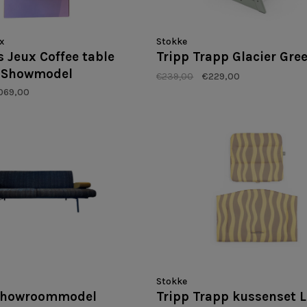
x
Stokke
 Jeux Coffee table
Tripp Trapp Glacier Gre
4 Showmodel
€239,00
€229,00
.069,00
Stokke
showroommodel
Tripp Trapp kussenset