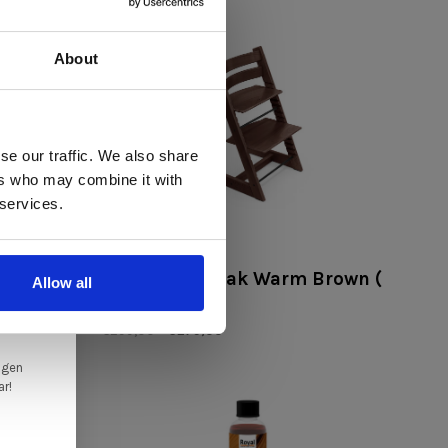
About
 te
se our traffic. We also share
ers who may combine it with
llen
 services.
elig
Stokke
ale
uve
Tripp Trapp Oak Warm Brown (
Allow all
en,
eiken )
€299,00
€279,00
ngen
ar!