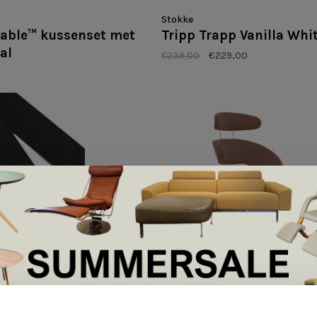
Stokke
riable™ kussenset met
Tripp Trapp Vanilla Whi
al
€239,00
€229,00
Varier
n zelfklevend
Peel I hoes Wol
€1.585,00