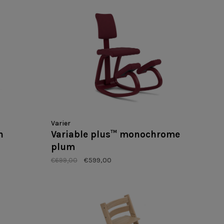
Varier
n
Variable plus™ monochrome
plum
€699,00
€599,00