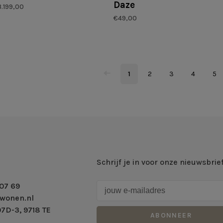
Daze
.199,00
€49,00
1
2
3
4
5
Schrijf je in voor onze nieuwsbrie
07 69
wonen.nl
7D-3, 9718 TE
ABONNEER