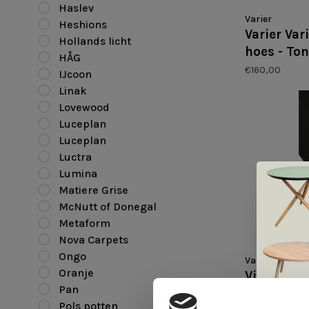
Haslev
Varier
Heshions
Varier Va
Hollands licht
hoes - Ton
HÅG
€160,00
IJcoon
Linak
Lovewood
Luceplan
Luceplan
Luctra
Lumina
Matiere Grise
McNutt of Donegal
Metaform
Nova Carpets
Ongo
Varier
Oranje
Viltstroke
Pan
€19,95
Pols potten