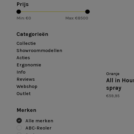
Prijs
Min: €
0
Max: €
8500
Categorieën
Collectie
Showroommodellen
Acties
Ergonomie
Info
Oranje
Reviews
All in Hou
Webshop
spray
Outlet
€59,95
Merken
Alle merken
ABC-Reoler