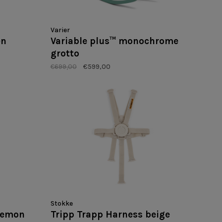
Varier
en
Variable plus™ monochrome
grotto
€699,00
€599,00
Stokke
 Lemon
Tripp Trapp Harness beige