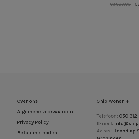
€3.980,00
€3
Over ons
Snip Wonen +
Algemene voorwaarden
Telefoon:
050 312 
Privacy Policy
E-mail:
info@snip
Adres:
Hoendiep 9
Betaalmethoden
Groningen