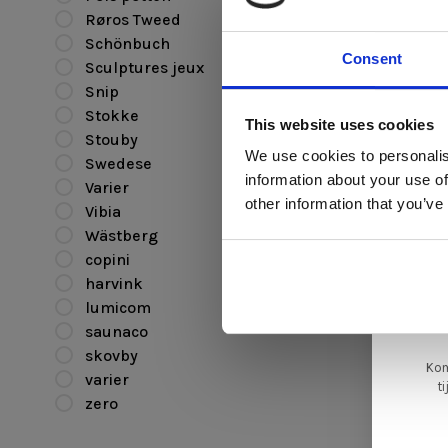
Røros Tweed
Schönbuch
Consent
Sculptures jeux
Snip
Di
Stokke
This website uses cookies
Stouby
We use cookies to personalis
Swedese
information about your use of
Varier
ger
other information that you’ve
Vibia
va
Wästberg
varier
copini
L
Peel hoes
harvink
ge
lumicom
€90,00
saunaco
skovby
Kom
varier
t
zero