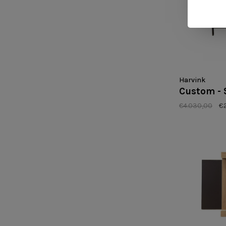
Harvink
Custom -
€4.030,00
€