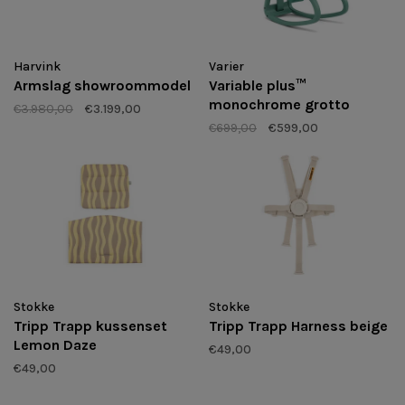
Harvink
Varier
Armslag showroommodel
Variable plus™
monochrome grotto
€3.980,00
€3.199,00
€699,00
€599,00
Stokke
Stokke
Tripp Trapp kussenset
Tripp Trapp Harness beige
Lemon Daze
€49,00
€49,00