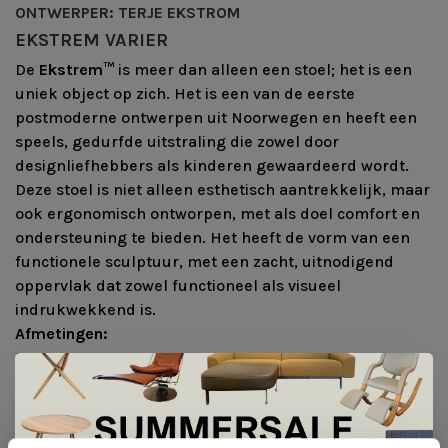
ONTWERPER: TERJE EKSTROM
EKSTREM
VARIER
De
Ekstrem™
is meer dan alleen een stoel; het is een
uniek object op zich. Het is een van de eerste
postmoderne ontwerpen uit Noorwegen en heeft een
speels, gedurfde uitstraling die zowel door
designliefhebbers als kinderen gewaardeerd wordt.
Deze stoel is niet alleen esthetisch aantrekkelijk, maar
ook ergonomisch ontworpen, met als doel comfort en
ondersteuning te bieden. Het heeft de vorm van een
functionele sculptuur, met een zacht, uitnodigend
oppervlak dat zowel functioneel als visueel
indrukwekkend is.
Afmetingen:
B x D x H: 72cm x 70cm x 79cm
Zithoogte: 43cm
Uitvoering: