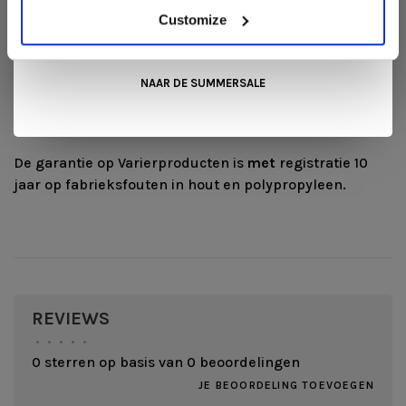
klassiek vierkant patroon.
mooiste aanbiedingen tijdens de
Summer Sale van Snip
Customize
Wonen+
. De koffie of thee staat voor je klaar!
Klikt u maar
hier
om de manier van het gebruik
daadwerkelijk te bekijken.
NAAR DE SUMMERSALE
Garantie
De garantie op Varierproducten is
met
registratie 10
jaar op fabrieksfouten in hout en polypropyleen.
REVIEWS
•
•
•
•
•
0 sterren op basis van 0 beoordelingen
JE BEOORDELING TOEVOEGEN