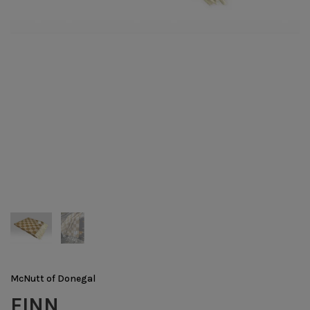
McNutt of Donegal
FINN