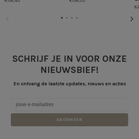
€156,40
€156,00
€
SCHRIJF JE IN VOOR ONZE
NIEUWSBIEF!
En ontvang de laatste updates, nieuws en acties
ABONNEER