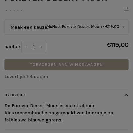
•
•
•
•
•
McNutt Forever Desert Moon - €119,00
Maak een keuze:
*
▾
€119,00
aantal:
-
+
TOEVOEGEN AAN WINKELWAGEN
Levertijd: 1-4 dagen
OVERZICHT
De Forever Desert Moon is een stralende
kleurencombinatie en gemaakt van feloranje en
felblauwe blauwe garens.