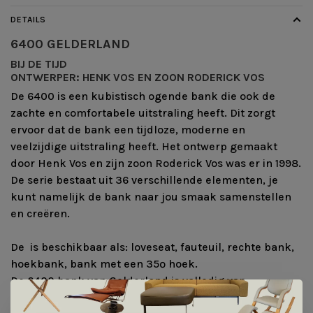
DETAILS
6400
GELDERLAND
BIJ DE TIJD
ONTWERPER: HENK VOS EN ZOON RODERICK VOS
De 6400 is een kubistisch ogende bank die ook de
zachte en comfortabele uitstraling heeft. Dit zorgt
ervoor dat de bank een tijdloze, moderne en
veelzijdige uitstraling heeft. Het ontwerp gemaakt
door Henk Vos en zijn zoon Roderick Vos was er in 1998.
De serie bestaat uit 36 verschillende elementen, je
kunt namelijk de bank naar jou smaak samenstellen
en creëren.
De is beschikbaar als: loveseat, fauteuil, rechte bank,
hoekbank, bank met een 35º hoek.
De 6400 bank van Gelderland is volledig van
Nederlandse bodem. De bank wordt lokaal en met de