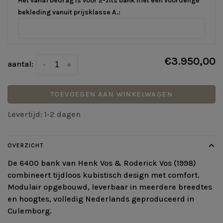
Het vanaf bedrag is voor 2-zits bank met een voordelige
bekleding vanuit prijsklasse A.:
€3.950,00
aantal:
-
+
TOEVOEGEN AAN WINKELWAGEN
Levertijd: 1-2 dagen
OVERZICHT
De 6400 bank van Henk Vos & Roderick Vos (1998)
combineert tijdloos kubistisch design met comfort.
Modulair opgebouwd, leverbaar in meerdere breedtes
en hoogtes, volledig Nederlands geproduceerd in
Culemborg.