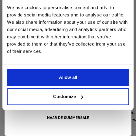
Deze aanbieding geldt van 1 juli tot eind augustus
.
We use cookies to personalise content and ads, to
In onze showroom vind je een uitgebreide selectie
provide social media features and to analyse our traffic.
designmeubelen van gerenommeerde Nederlandse en Europese
We also share information about your use of our site with
merken. Onder andere showroommodellen van
Harvink
,
our social media, advertising and analytics partners who
Gelderland
,
Swedese
,
Sculptures Jeux
en
Artisan
zijn nu extra
may combine it with other information that you’ve
voordelig verkrijgbaar. Profiteer van unieke aanbiedingen zolang
de voorraad strekt!
provided to them or that they’ve collected from your use
of their services.
Liever nieuw bestellen? Ook dan krijgt u een vriendelijke
prijs!
Dit is de ideale gelegenheid om jouw favoriete
designmeubel geheel naar wens samen te stellen, met de
kwaliteit, het comfort en de uitstraling die je van Snip Wonen+
Allow all
mag verwachten.
Kom langs in onze showroom, doe inspiratie op en ontdek de
mooiste aanbiedingen tijdens de
Summer Sale van Snip
Customize
Wonen+
. De koffie of thee staat voor je klaar!
Nummers: Antraciet: Re-wool 198, Cognac: Re-wool 568,
NAAR DE SUMMERSALE
roze: Re-wool 648, Blauw: Re-wool 758, mintgroen: Re-
858, Grijs