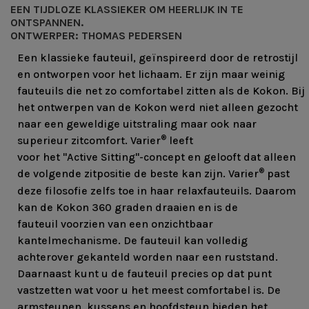
EEN TIJDLOZE KLASSIEKER OM HEERLIJK IN TE
ONTSPANNEN.
ONTWERPER: THOMAS PEDERSEN
Een klassieke fauteuil, geïnspireerd door de retrostijl
en ontworpen voor het lichaam. Er zijn maar weinig
fauteuils die net zo comfortabel zitten als de Kokon. Bij
het ontwerpen van de Kokon werd niet alleen gezocht
naar een geweldige uitstraling maar ook naar
®
superieur zitcomfort. Varier
leeft
voor het "Active Sitting"-concept en gelooft dat alleen
®
de volgende zitpositie de beste kan zijn. Varier
past
deze filosofie zelfs toe in haar relaxfauteuils. Daarom
kan de Kokon 360 graden draaien en is de
fauteuil voorzien van een onzichtbaar
kantelmechanisme. De fauteuil kan volledig
achterover gekanteld worden naar een ruststand.
Daarnaast kunt u de fauteuil precies op dat punt
vastzetten wat voor u het meest comfortabel is. De
armsteunen, kussens en hoofdsteun bieden het