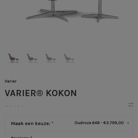
Varier
VARIER® KOKON
•
•
•
•
•
Oudroze 648 - €3.799,00
Maak een keuze:
*
▾