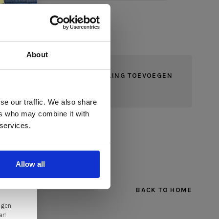
About
JE BEOORDELING TOEVOEGEN
 te
se our traffic. We also share
ers who may combine it with
llen
 services.
elig
ale
Allow all
en,
BACK TO HOME
ngen
ar!