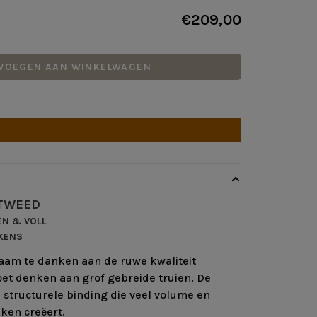
€209,00
VOEGEN AAN WINKELWAGEN
 TWEED
N & VOLL
KENS
naam te danken aan de ruwe kwaliteit
et denken aan grof gebreide truien. De
structurele binding die veel volume en
eken creëert.