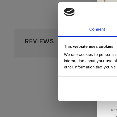
Consent
REVIEWS
Di
•
•
•
•
0 sterr
This website uses cookies
We use cookies to personalis
information about your use of
ger
other information that you’ve
va
L
ge
Kom
t