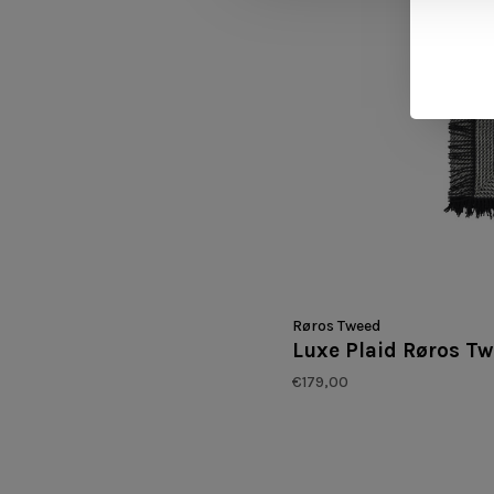
Røros Tweed
Luxe Plaid Røros Tw
€179,00