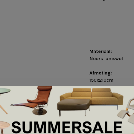
Materiaal:
Noors lamswol
Afmeting:
150x210cm