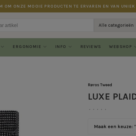
M OM ONZE MOOIE PRODUCTEN TE ERVAREN EN VAN UNIEK
Alle categorieën
ERGONOMIE
INFO
REVIEWS
WEBSHOP
Røros Tweed
LUXE PLAI
•
•
•
•
•
Maak een keuze:
*