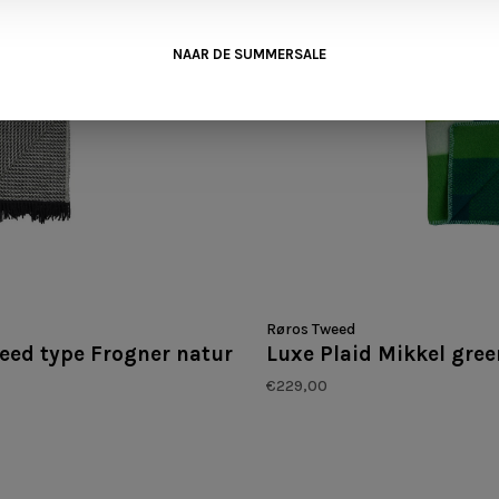
NAAR DE SUMMERSALE
Røros Tweed
eed type Frogner natur
Luxe Plaid Mikkel gree
€229,00