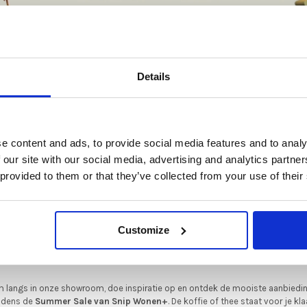
De Summer Sale bij Snip Wonen+ is gestart!
Details
t is hét moment om hoogwaardige designmeubelen en woonaccessoires aan
•
schaffen met aantrekkelijke kortingen.
en op basis van 0 beoordelingen
Deze aanbieding geldt van 1 juli tot eind augustus
.
e content and ads, to provide social media features and to analy
In onze showroom vind je een uitgebreide selectie designmeubelen van
 our site with our social media, advertising and analytics partn
enommeerde Nederlandse en Europese merken. Onder andere showroommode
 provided to them or that they’ve collected from your use of their
n
Harvink
,
Gelderland
,
Swedese
,
Sculptures Jeux
en
Artisan
zijn nu extra voord
verkrijgbaar. Profiteer van unieke aanbiedingen zolang de voorraad strekt!
iever nieuw bestellen? Ook dan krijgt u een vriendelijke prijs!
Dit is de ide
GERELATEERDE PRODUCTEN
Customize
legenheid om jouw favoriete designmeubel geheel naar wens samen te stell
met de kwaliteit, het comfort en de uitstraling die je van Snip Wonen+ mag
verwachten.
 langs in onze showroom, doe inspiratie op en ontdek de mooiste aanbiedi
ijdens de
Summer Sale van Snip Wonen+
. De koffie of thee staat voor je kla