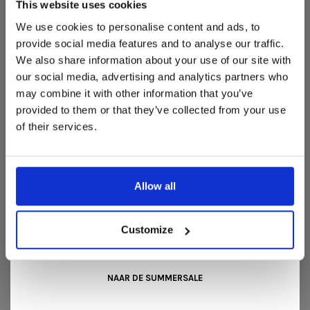
woonaccessoires aan te schaffen met aantrekkelijke kortingen.
This website uses cookies
Deze aanbieding geldt van 1 juli tot eind augustus
.
We use cookies to personalise content and ads, to
In onze showroom vind je een uitgebreide selectie
provide social media features and to analyse our traffic.
designmeubelen van gerenommeerde Nederlandse en Europese
We also share information about your use of our site with
merken. Onder andere showroommodellen van
Harvink
,
our social media, advertising and analytics partners who
Gelderland
,
Swedese
,
Sculptures Jeux
en
Artisan
zijn nu extra
may combine it with other information that you’ve
voordelig verkrijgbaar. Profiteer van unieke aanbiedingen zolang
REVIEWS
de voorraad strekt!
provided to them or that they’ve collected from your use
•
•
•
•
•
of their services.
0 sterren op basis van 0 beoordelingen
Liever nieuw bestellen? Ook dan krijgt u een vriendelijke
prijs!
Dit is de ideale gelegenheid om jouw favoriete
JE BEOORDELING TOEVOEGEN
designmeubel geheel naar wens samen te stellen, met de
kwaliteit, het comfort en de uitstraling die je van Snip Wonen+
Allow all
mag verwachten.
Kom langs in onze showroom, doe inspiratie op en ontdek de
mooiste aanbiedingen tijdens de
Summer Sale van Snip
Customize
Wonen+
. De koffie of thee staat voor je klaar!
GERELATEERDE PRODUCTEN
BACK TO HOME
NAAR DE SUMMERSALE