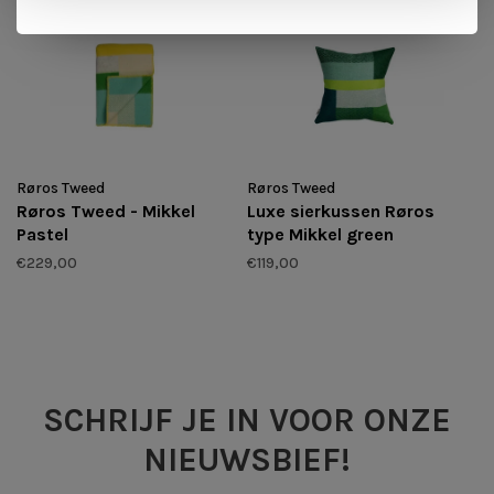
Røros Tweed
Røros Tweed
Røros Tweed - Mikkel
Luxe sierkussen Røros
Pastel
type Mikkel green
€229,00
€119,00
SCHRIJF JE IN VOOR ONZE
NIEUWSBIEF!