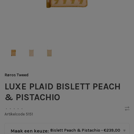
Røros Tweed
LUXE PLAID BISLETT PEACH
& PISTACHIO
•
•
•
•
•
Artikelcode
5151
Bislett Peach & Pistachio - €239,00
Maak een keuze:
*
▾