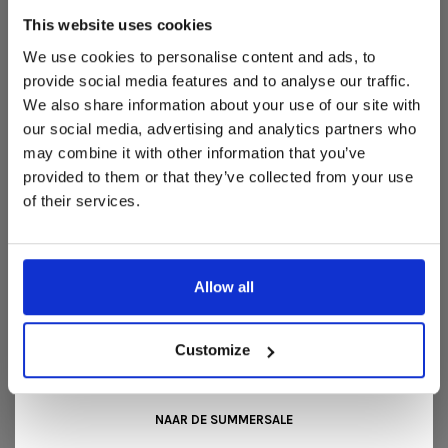
Dit is hét moment om hoogwaardige designmeubelen en
woonaccessoires aan te schaffen met aantrekkelijke kortingen.
This website uses cookies
Deze aanbieding geldt van 1 juli tot eind augustus
.
We use cookies to personalise content and ads, to
In onze showroom vind je een uitgebreide selectie
provide social media features and to analyse our traffic.
designmeubelen van gerenommeerde Nederlandse en Europese
We also share information about your use of our site with
merken. Onder andere showroommodellen van
Harvink
,
our social media, advertising and analytics partners who
Gelderland
,
Swedese
,
Sculptures Jeux
en
Artisan
zijn nu extra
may combine it with other information that you’ve
voordelig verkrijgbaar. Profiteer van unieke aanbiedingen zolang
de voorraad strekt!
REVIEWS
provided to them or that they’ve collected from your use
of their services.
•
•
•
•
•
Liever nieuw bestellen? Ook dan krijgt u een vriendelijke
0 sterren op basis van 0 beoordelingen
prijs!
Dit is de ideale gelegenheid om jouw favoriete
designmeubel geheel naar wens samen te stellen, met de
JE BEOORDELING TOEVOEGEN
kwaliteit, het comfort en de uitstraling die je van Snip Wonen+
Allow all
mag verwachten.
Kom langs in onze showroom, doe inspiratie op en ontdek de
mooiste aanbiedingen tijdens de
Summer Sale van Snip
Customize
Wonen+
. De koffie of thee staat voor je klaar!
GERELATEERDE PRODUCTEN
NAAR DE SUMMERSALE
BACK TO HOME