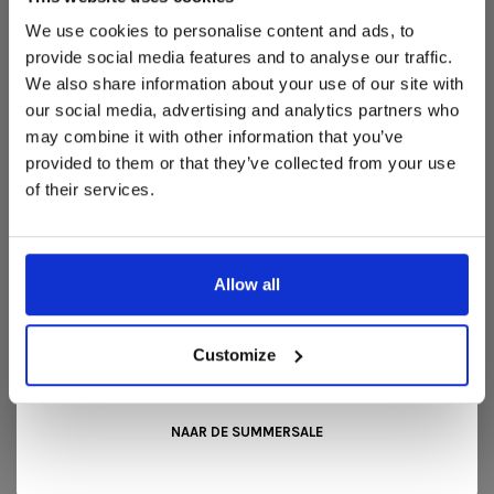
Deze aanbieding geldt van 1 juli tot eind augustus
.
We use cookies to personalise content and ads, to
In onze showroom vind je een uitgebreide selectie
provide social media features and to analyse our traffic.
designmeubelen van gerenommeerde Nederlandse en Europese
We also share information about your use of our site with
merken. Onder andere showroommodellen van
Harvink
,
our social media, advertising and analytics partners who
Gelderland
,
Swedese
,
Sculptures Jeux
en
Artisan
zijn nu extra
REVIEWS
may combine it with other information that you’ve
voordelig verkrijgbaar. Profiteer van unieke aanbiedingen zolang
de voorraad strekt!
•
•
•
•
•
provided to them or that they’ve collected from your use
0 sterren op basis van 0 beoordelingen
of their services.
Liever nieuw bestellen? Ook dan krijgt u een vriendelijke
JE BEOORDELING TOEVOEGEN
prijs!
Dit is de ideale gelegenheid om jouw favoriete
designmeubel geheel naar wens samen te stellen, met de
kwaliteit, het comfort en de uitstraling die je van Snip Wonen+
Allow all
mag verwachten.
Kom langs in onze showroom, doe inspiratie op en ontdek de
mooiste aanbiedingen tijdens de
Summer Sale van Snip
Customize
GERELATEERDE PRODUCTEN
Wonen+
. De koffie of thee staat voor je klaar!
BACK TO HOME
NAAR DE SUMMERSALE