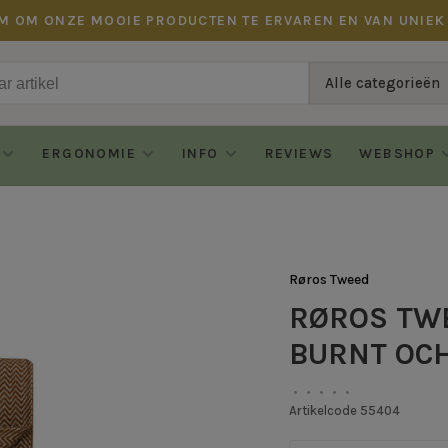
M OM ONZE MOOIE PRODUCTEN TE ERVAREN EN VAN UNIEK
Alle categorieën
ERGONOMIE
INFO
REVIEWS
WEBSHOP
Røros Tweed
RØROS TWE
BURNT OC
•
•
•
•
•
Artikelcode
55404