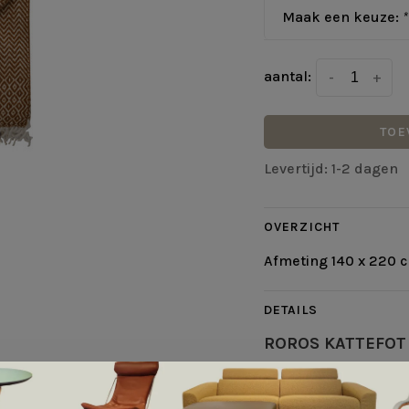
Maak een keuze:
*
aantal:
-
+
TOE
Levertijd: 1-2 dagen
OVERZICHT
Afmeting 140 x 220 
DETAILS
ROROS KATTEFOT
Ontwerper: Judy D. L