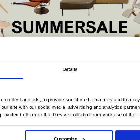
Afmeting: 140cm x 
In augustus 1988 wer
bij Roros en is mete
Judy werd bij het on
door het landschap e
molen in Roros.
Met zijn textuur en ti
vanaf het begin een 
De Summer Sale bij Snip Wonen+ is gestart!
De serie is nu uitge
Details
t is hét moment om hoogwaardige designmeubelen en woonaccessoires aan
schaffen met aantrekkelijke kortingen.
Deze aanbieding geldt van 1 juli tot eind augustus
.
e content and ads, to provide social media features and to analy
In onze showroom vind je een uitgebreide selectie designmeubelen van
 our site with our social media, advertising and analytics partn
enommeerde Nederlandse en Europese merken. Onder andere showroommode
 provided to them or that they’ve collected from your use of their
n
Harvink
,
Gelderland
,
Swedese
,
Sculptures Jeux
en
Artisan
zijn nu extra voord
verkrijgbaar. Profiteer van unieke aanbiedingen zolang de voorraad strekt!
iever nieuw bestellen? Ook dan krijgt u een vriendelijke prijs!
Dit is de ide
Customize