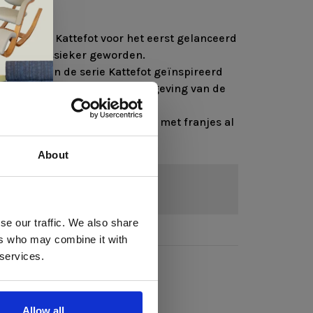
220cm
d de serie Kattefot voor het eerst gelanceerd
en een klassieker geworden.
twerpen van de serie Kattefot geïnspireerd
n de kleuren in de nabije omgeving van de
jdloze uitstraling is deze plaid met franjes al
favoriet in het huishouden.
breid met 4 nieuwe kleuren.
About
 te
se our traffic. We also share
ers who may combine it with
llen
 services.
elig
ale
Allow all