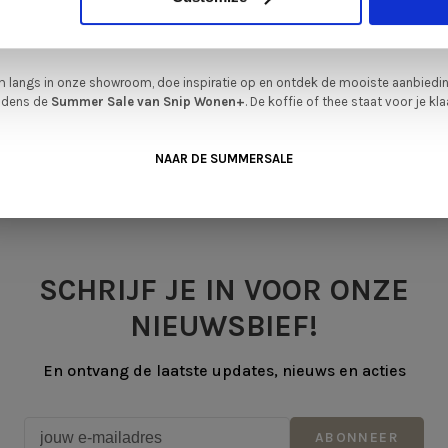
legenheid om jouw favoriete designmeubel geheel naar wens samen te stell
met de kwaliteit, het comfort en de uitstraling die je van Snip Wonen+ mag
verwachten.
•
en op basis van 0 beoordelingen
 langs in onze showroom, doe inspiratie op en ontdek de mooiste aanbiedi
ijdens de
Summer Sale van Snip Wonen+
. De koffie of thee staat voor je kla
NAAR DE SUMMERSALE
SCHRIJF JE IN VOOR ONZE
NIEUWSBIEF!
En ontvang de laatste updates, nieuws en acties
ABONNEER