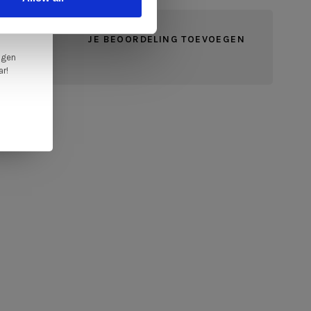
en,
JE BEOORDELING TOEVOEGEN
ngen
ar!