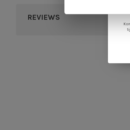
ge
REVIEWS
•
•
•
•
0 sterr
Kom
t