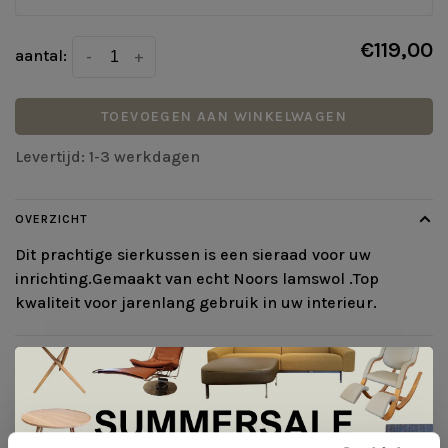
€119,00
aantal:
-
+
TOEVOEGEN AAN WINKELWAGEN
Levertijd: 1-3 werkdagen
OVERZICHT
Dit prachtige sierkussen is een sieraad voor uw
inrichting.Gemaakt van echt Noors lamswol .Top
kwaliteit voor jarenlang gebruik in uw interieur.
DETAILS
SYNDIN
Kristine Vijf Melvær