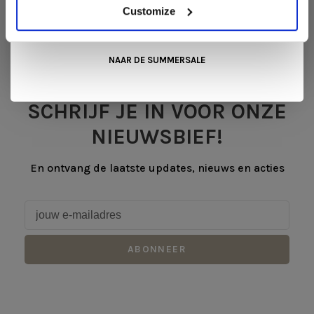
mooiste aanbiedingen tijdens de
Summer Sale van Snip
Customize
Wonen+
. De koffie of thee staat voor je klaar!
NAAR DE SUMMERSALE
SCHRIJF JE IN VOOR ONZE
NIEUWSBIEF!
En ontvang de laatste updates, nieuws en acties
ABONNEER