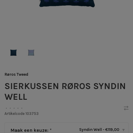
Røros Tweed
SIERKUSSEN RØROS SYNDIN
WELL
•
•
•
•
•
Artikelcode
103753
Syndin Well - €119,00
Maak een keuze:
*
▾