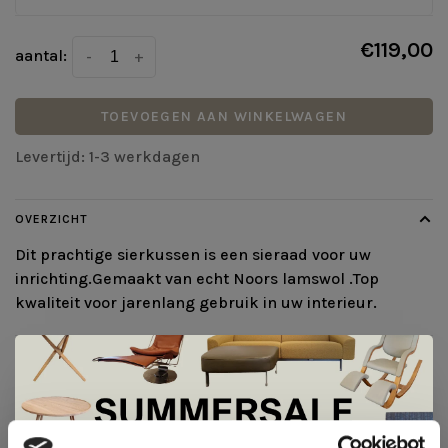
€119,00
aantal:
-
+
TOEVOEGEN AAN WINKELWAGEN
Levertijd: 1-3 werkdagen
OVERZICHT
Dit prachtige sierkussen is een sieraad voor uw
inrichting.Gemaakt van echt Noors lamswol .Top
kwaliteit voor jarenlang gebruik in uw interieur.
DETAILS
PORTØR
Kristine Vijf Melvær