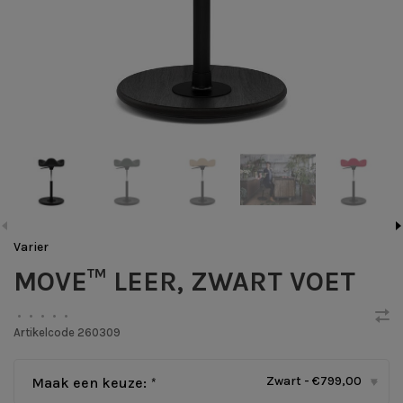
Varier
MOVE™ LEER, ZWART VOET
•
•
•
•
•
Artikelcode
260309
Zwart - €799,00
Maak een keuze:
*
▾