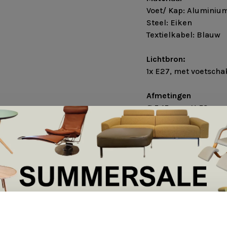
Voet/ Kap: Aluminiu
Steel: Eiken
Textielkabel: Blauw
Lichtbron:
1x E27, met voetscha
Afmetingen
Ø 5-15 cm x H 52cm
•