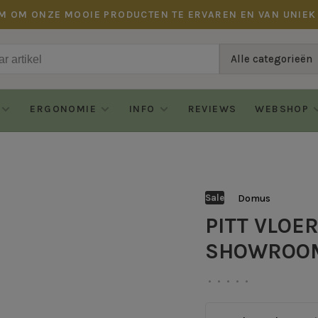
M OM ONZE MOOIE PRODUCTEN TE ERVAREN EN VAN UNIEK
Alle categorieën
ERGONOMIE
INFO
REVIEWS
WEBSHOP
Domus
Sale
PITT VLOE
SHOWROO
•
•
•
•
•