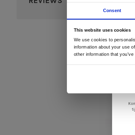
REVIEWS
0 sterr
Consent
Di
This website uses cookies
We use cookies to personalis
information about your use of
ger
other information that you’ve
va
L
ge
Kom
t