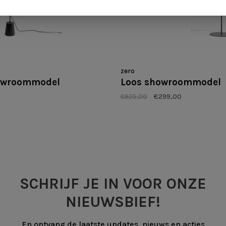
zero
howroommodel
Loos showroommodel
€925,00
€299,00
SCHRIJF JE IN VOOR ONZE
NIEUWSBIEF!
En ontvang de laatste updates, nieuws en acties