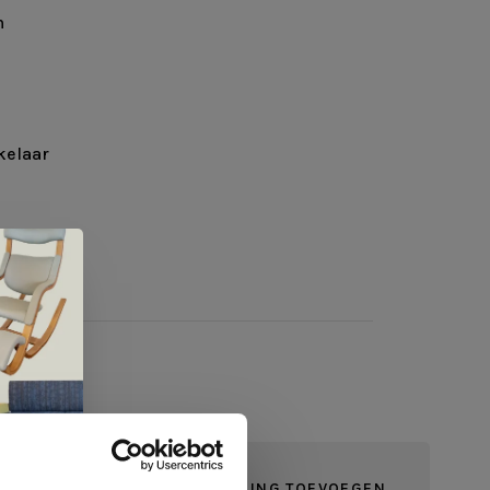
m
kelaar
JE BEOORDELING TOEVOEGEN