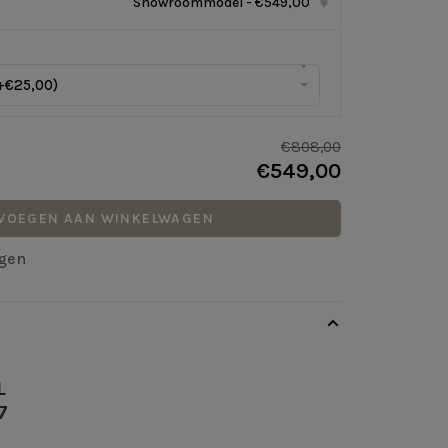
Showroommodel - €549,00
▾
▾
+€25,00)
€808,00
€549,00
VOEGEN AAN WINKELWAGEN
agen
L
7