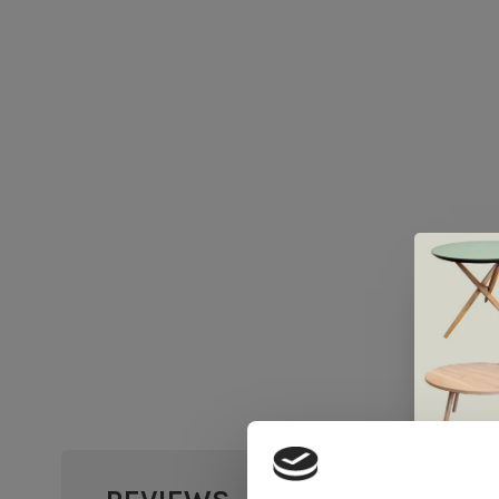
•
•
•
•