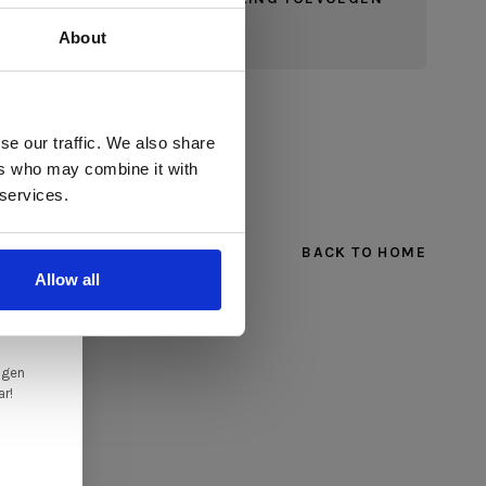
About
 te
se our traffic. We also share
ers who may combine it with
llen
 services.
elig
BACK TO HOME
ale
Allow all
en,
ngen
ar!