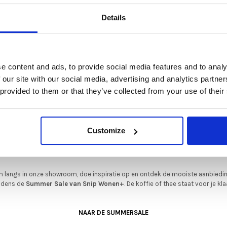
De Summer Sale bij Snip Wonen+ is gestart!
en op basis van 0 beoordelingen
Details
t is hét moment om hoogwaardige designmeubelen en woonaccessoires aan
schaffen met aantrekkelijke kortingen.
Deze aanbieding geldt van 1 juli tot eind augustus
.
e content and ads, to provide social media features and to analy
In onze showroom vind je een uitgebreide selectie designmeubelen van
 our site with our social media, advertising and analytics partn
enommeerde Nederlandse en Europese merken. Onder andere showroommode
GERELATEERDE PRODUCTEN
 provided to them or that they’ve collected from your use of their
n
Harvink
,
Gelderland
,
Swedese
,
Sculptures Jeux
en
Artisan
zijn nu extra voord
verkrijgbaar. Profiteer van unieke aanbiedingen zolang de voorraad strekt!
iever nieuw bestellen? Ook dan krijgt u een vriendelijke prijs!
Dit is de ide
Customize
legenheid om jouw favoriete designmeubel geheel naar wens samen te stell
met de kwaliteit, het comfort en de uitstraling die je van Snip Wonen+ mag
verwachten.
 langs in onze showroom, doe inspiratie op en ontdek de mooiste aanbiedi
ijdens de
Summer Sale van Snip Wonen+
. De koffie of thee staat voor je kla
NAAR DE SUMMERSALE