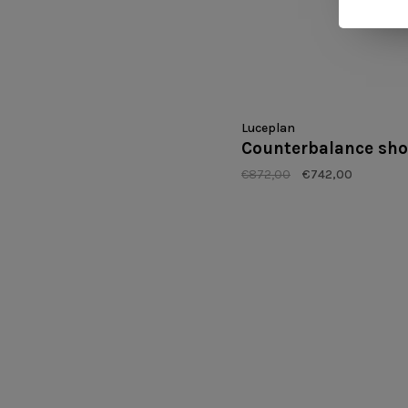
Luceplan
Counterbalance s
€872,00
€742,00