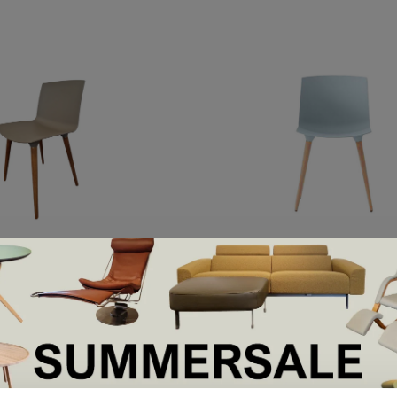
Andersen
s showroommodel
Andersen TAC
9,00
€320,00