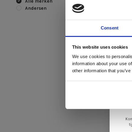
Alle merken
Andersen
Consent
Di
This website uses cookies
We use cookies to personalis
Andersen
information about your use of
TAC geel
ger
other information that you’ve
€520,00
€38
va
L
ge
Kom
t