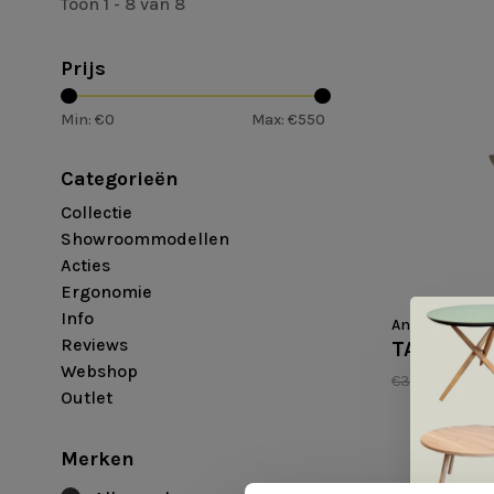
Toon 1 - 8 van 8
Prijs
Min: €
0
Max: €
550
Categorieën
Collectie
Showroommodellen
Acties
Ergonomie
Info
Andersen
Reviews
TAC grij
Webshop
€315,00
€22
Outlet
Merken