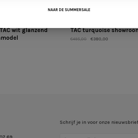
NAAR DE SUMMERSALE
Andersen
TAC wit glanzend
TAC turquoise showro
mmodel
€495,00
€380,00
Schrijf je in voor onze nieuwsbrie
07 69