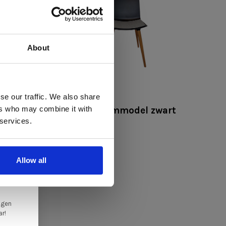
About
 te
se our traffic. We also share
Andersen
ers who may combine it with
mmodel
TAC showroommodel zwart
llen
 services.
€315,00
€229,00
elig
ale
Allow all
en,
ngen
ar!