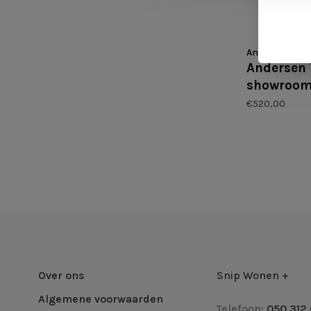
Andersen
Andersen 
showroo
€520,00
Over ons
Snip Wonen +
Algemene voorwaarden
Telefoon:
050 312 