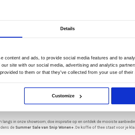
De Summer Sale bij Snip Wonen+ is gestart!
Details
t is hét moment om hoogwaardige designmeubelen en woonaccessoires aan
schaffen met aantrekkelijke kortingen.
Deze aanbieding geldt van 1 juli tot eind augustus
.
e content and ads, to provide social media features and to analy
Andersen
In onze showroom vind je een uitgebreide selectie designmeubelen van
 our site with our social media, advertising and analytics partn
 showroommodel
TAC ijsblauw showroo
enommeerde Nederlandse en Europese merken. Onder andere showroommode
 provided to them or that they’ve collected from your use of their
0,00
€315,00
€229,00
n
Harvink
,
Gelderland
,
Swedese
,
Sculptures Jeux
en
Artisan
zijn nu extra voord
verkrijgbaar. Profiteer van unieke aanbiedingen zolang de voorraad strekt!
iever nieuw bestellen? Ook dan krijgt u een vriendelijke prijs!
Dit is de ide
Customize
legenheid om jouw favoriete designmeubel geheel naar wens samen te stell
met de kwaliteit, het comfort en de uitstraling die je van Snip Wonen+ mag
verwachten.
 langs in onze showroom, doe inspiratie op en ontdek de mooiste aanbiedi
ijdens de
Summer Sale van Snip Wonen+
. De koffie of thee staat voor je kla