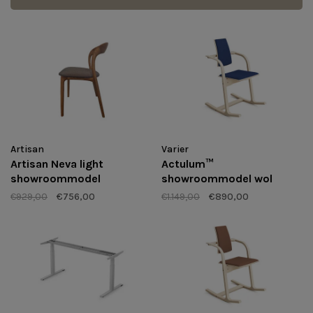
Artisan
Varier
Artisan Neva light
Actulum™
showroommodel
showroommodel wol
€929,00
€756,00
€1.149,00
€890,00