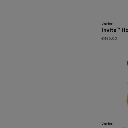
Varier
Invite™ H
€495,00
Varier