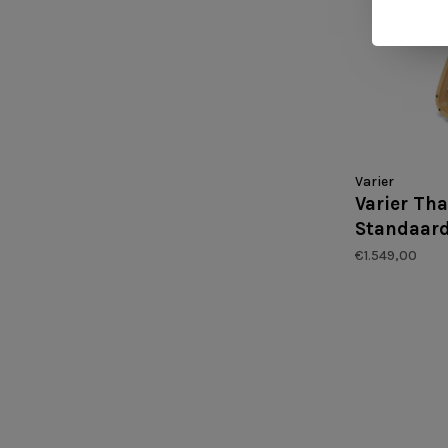
Varier
Varier Tha
Standaard
€1.549,00