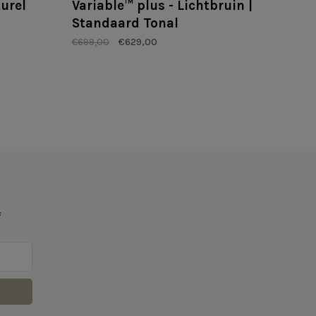
turel
Variable™ plus - Lichtbruin |
Standaard Tonal
€699,00
€629,00
f