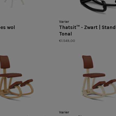
Varier
oes wol
Thatsit™ - Zwart | Stan
Tonal
€1.549,00
Varier