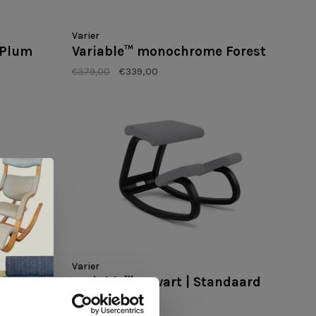
Varier
 Plum
Variable™ monochrome Forest
€379,00
€339,00
Varier
Marine
Variable™ - Zwart | Standaard
Tonal