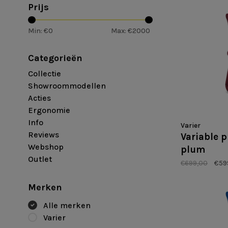
Prijs
Min: €
0
Max: €
2000
Categorieën
Collectie
Showroommodellen
Acties
Ergonomie
Info
Varier
Reviews
Variable 
Webshop
plum
Outlet
€699,00
€59
Merken
Alle merken
Varier