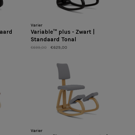
Varier
daard
Variable™ plus - Zwart |
Standaard Tonal
€699,00
€629,00
Varier