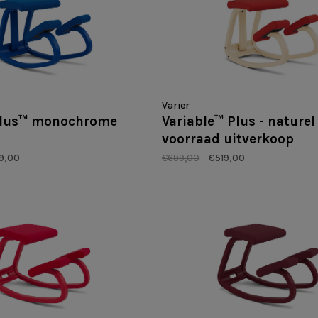
Varier
plus™ monochrome
Variable™ Plus - naturel 
voorraad uitverkoop
9,00
€699,00
€519,00