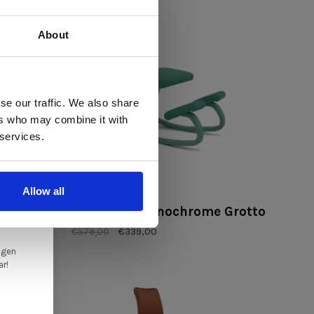
€379,00
€339,00
About
 te
se our traffic. We also share
ers who may combine it with
llen
 services.
elig
ale
Allow all
Varier
en,
Variable™ monochrome Grotto
€379,00
€339,00
ngen
ar!