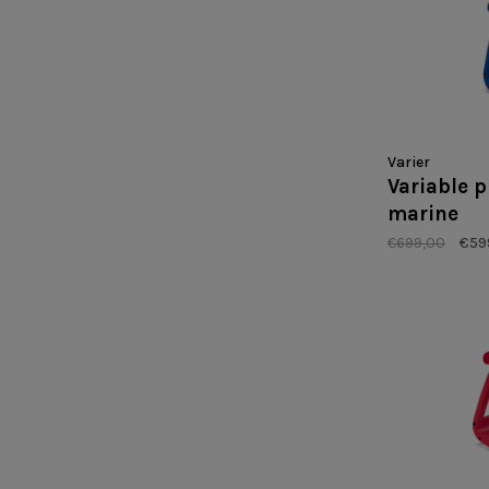
Varier
Variable 
marine
€699,00
€59