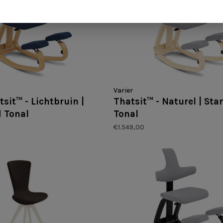
Varier
tsit™ - Lichtbruin |
Thatsit™ - Naturel | St
 Tonal
Tonal
€1.549,00