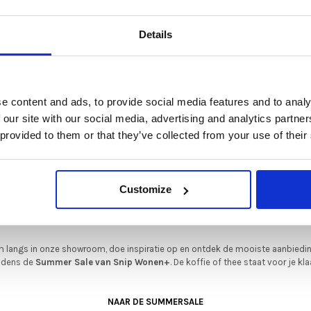
9,00
De Summer Sale bij Snip Wonen+ is gestart!
Details
t is hét moment om hoogwaardige designmeubelen en woonaccessoires aan
schaffen met aantrekkelijke kortingen.
Deze aanbieding geldt van 1 juli tot eind augustus
.
e content and ads, to provide social media features and to analy
In onze showroom vind je een uitgebreide selectie designmeubelen van
 our site with our social media, advertising and analytics partn
enommeerde Nederlandse en Europese merken. Onder andere showroommode
 provided to them or that they’ve collected from your use of their
n
Harvink
,
Gelderland
,
Swedese
,
Sculptures Jeux
en
Artisan
zijn nu extra voord
verkrijgbaar. Profiteer van unieke aanbiedingen zolang de voorraad strekt!
iever nieuw bestellen? Ook dan krijgt u een vriendelijke prijs!
Dit is de ide
Customize
Varier
legenheid om jouw favoriete designmeubel geheel naar wens samen te stell
plus - Naturel |
Variable™ - Lichtbruin |
met de kwaliteit, het comfort en de uitstraling die je van Snip Wonen+ mag
verwachten.
 Tonal
Standaard Tonal
9,00
€379,00
€339,00
 langs in onze showroom, doe inspiratie op en ontdek de mooiste aanbiedi
ijdens de
Summer Sale van Snip Wonen+
. De koffie of thee staat voor je kla
NAAR DE SUMMERSALE