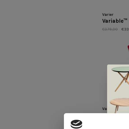
Varier
Variable
€379,00
€33
Varier
Variable 
poppy