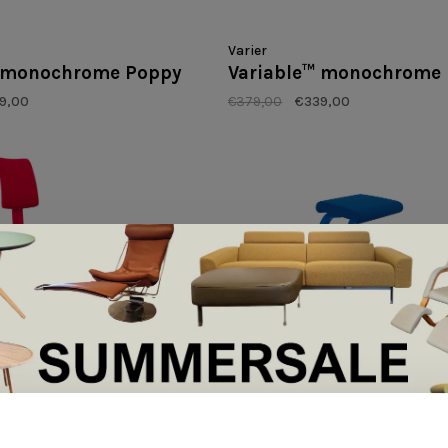
Varier
™ monochrome Poppy
Variable™ monochrome
9,00
€379,00
€339,00
Varier
plus™ monochrome
Variable™ monochrome 
€379,00
€339,00