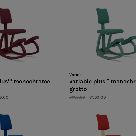
Varier
plus™ monochrome
Variable plus™ monoch
grotto
9,00
€699,00
€599,00