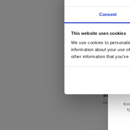
€699,00
€59
Consent
Di
This website uses cookies
We use cookies to personalis
information about your use of
ger
other information that you’ve
va
L
Varier
ge
Variable™ 
Standaard
€699,00
€62
Kom
t