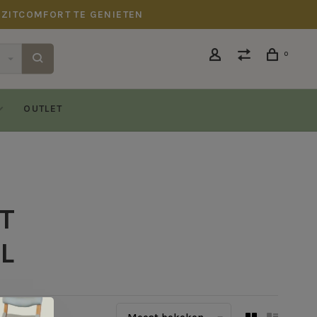
 ZITCOMFORT TE GENIETEN
0
OUTLET
T
L