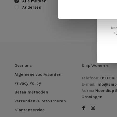
Alle merken
L
Andersen
ge
Kom
t
Over ons
Snip Wonen +
Algemene voorwaarden
Telefoon:
050 312 
Privacy Policy
E-mail:
info@snip
Adres:
Hoendiep 9
Betaalmethoden
Groningen
Verzenden & retourneren
Klantenservice