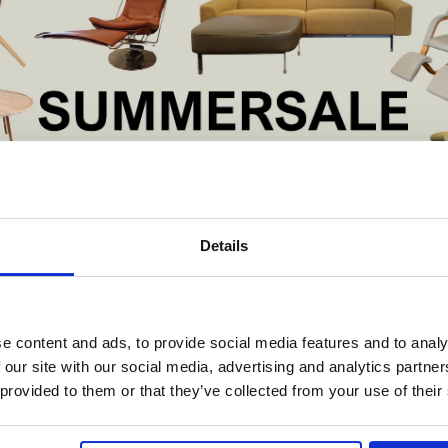
De Summer Sale bij Snip Wonen+ is gestart!
Details
t is hét moment om hoogwaardige designmeubelen en woonaccessoires aan
Andersen
schaffen met aantrekkelijke kortingen.
- Showroommodel
Stool U1 zwart
Deze aanbieding geldt van 1 juli tot eind augustus
.
e content and ads, to provide social media features and to analy
5,00
€261,00
In onze showroom vind je een uitgebreide selectie designmeubelen van
 our site with our social media, advertising and analytics partn
enommeerde Nederlandse en Europese merken. Onder andere showroommode
 provided to them or that they’ve collected from your use of their
n
Harvink
,
Gelderland
,
Swedese
,
Sculptures Jeux
en
Artisan
zijn nu extra voord
verkrijgbaar. Profiteer van unieke aanbiedingen zolang de voorraad strekt!