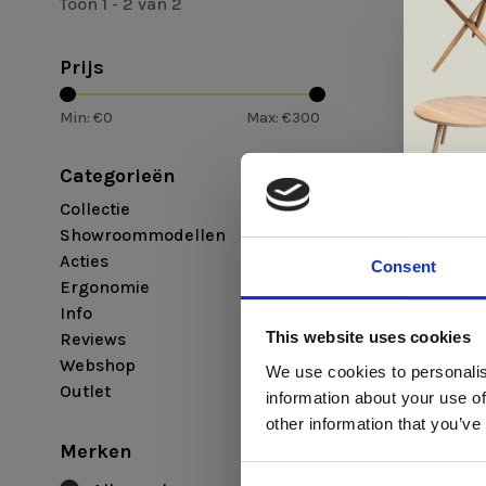
Toon 1 - 2 van 2
Prijs
Min: €
0
Max: €
300
Categorieën
Collectie
Showroommodellen
Acties
Consent
Ergonomie
Info
Di
Andersen
This website uses cookies
Reviews
Stool U1 
Webshop
We use cookies to personalis
€261,00
€20
Outlet
information about your use of
ger
other information that you’ve
va
Merken