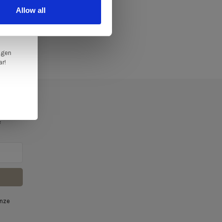
ale
Allow all
en,
ngen
ar!
f
onze