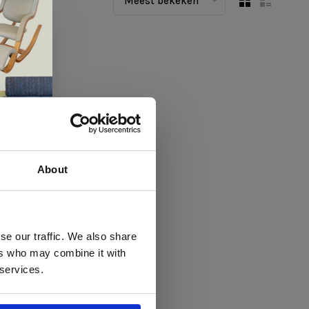
Meest bekeken
About
 te
se our traffic. We also share
ers who may combine it with
llen
 services.
elig