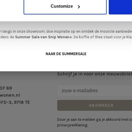
iever nieuw bestellen? Ook dan krijgt u een vriendelijke prijs!
Dit is de ide
Customize
legenheid om jouw favoriete designmeubel geheel naar wens samen te stell
met de kwaliteit, het comfort en de uitstraling die je van Snip Wonen+ mag
verwachten.
 langs in onze showroom, doe inspiratie op en ontdek de mooiste aanbiedi
ijdens de
Summer Sale van Snip Wonen+
. De koffie of thee staat voor je kla
NAAR DE SUMMERSALE
Schrijf je in voor onze nieuwsbrie
07 69
wonen.nl
7D-3, 9718 TE
ABONNEER
Door je aan te melden ga je akkoord met 
privacyverklaring.