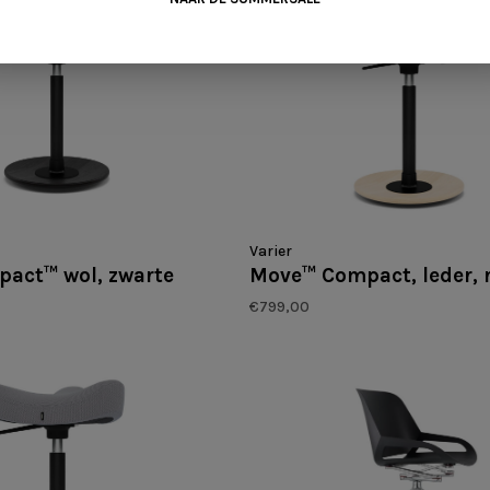
Varier
act™ wol, zwarte
Move™ Compact, leder, 
€799,00