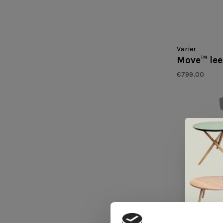
Varier
Move™ lee
€799,00
Varier
Move™ Zwa