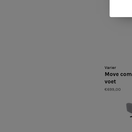
Varier
Move comp
voet
€699,00