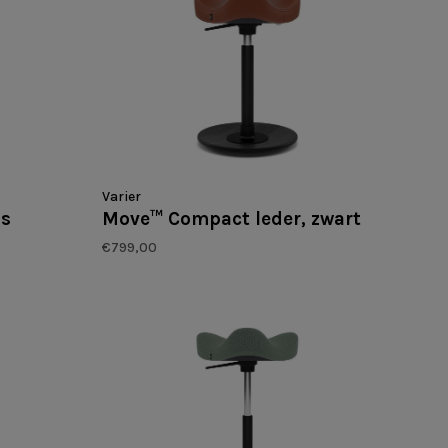
Varier
ls
Move™ Compact leder, zwart
€799,00