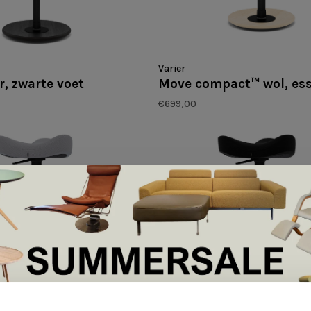
Varier
r, zwarte voet
Move compact™ wol, ess
€699,00
Varier
rt - Standaard Tonal
Move™ Naturel - Standa