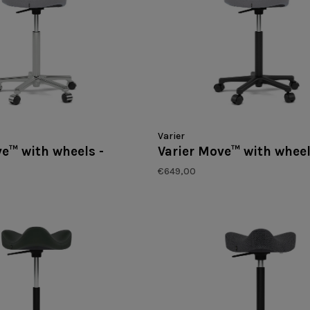
Varier
ve™ with wheels -
Varier Move™ with whee
€649,00