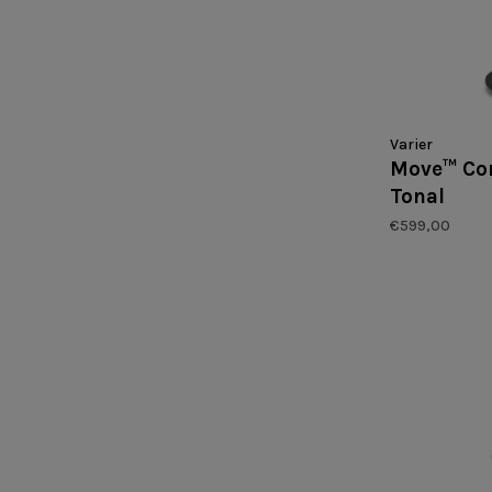
Varier
Move™ Com
Tonal
€599,00