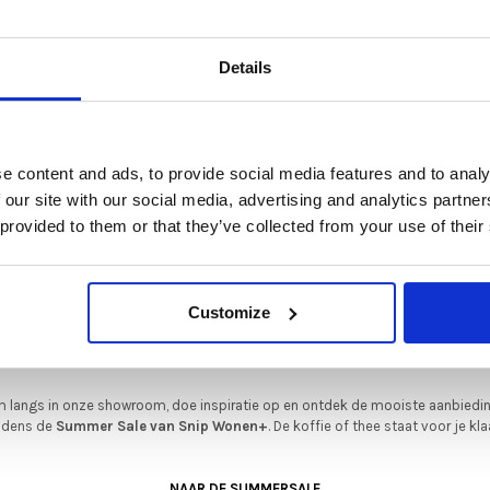
Tonal
De Summer Sale bij Snip Wonen+ is gestart!
€599,00
Details
t is hét moment om hoogwaardige designmeubelen en woonaccessoires aan
schaffen met aantrekkelijke kortingen.
Deze aanbieding geldt van 1 juli tot eind augustus
.
e content and ads, to provide social media features and to analy
In onze showroom vind je een uitgebreide selectie designmeubelen van
 our site with our social media, advertising and analytics partn
enommeerde Nederlandse en Europese merken. Onder andere showroommode
 provided to them or that they’ve collected from your use of their
n
Harvink
,
Gelderland
,
Swedese
,
Sculptures Jeux
en
Artisan
zijn nu extra voord
verkrijgbaar. Profiteer van unieke aanbiedingen zolang de voorraad strekt!
iever nieuw bestellen? Ook dan krijgt u een vriendelijke prijs!
Dit is de ide
Customize
legenheid om jouw favoriete designmeubel geheel naar wens samen te stell
met de kwaliteit, het comfort en de uitstraling die je van Snip Wonen+ mag
Varier
verwachten.
r, essen voet
Move™ , zwarte voet, gra
 langs in onze showroom, doe inspiratie op en ontdek de mooiste aanbiedi
laptopstand en muis - 
ijdens de
Summer Sale van Snip Wonen+
. De koffie of thee staat voor je kla
uitverkoop
€599,00
€450,00
NAAR DE SUMMERSALE