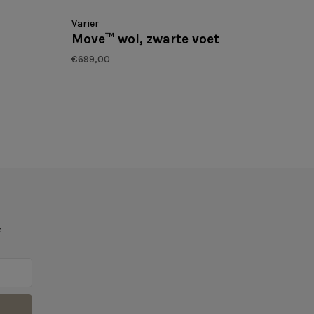
Varier
Move™ wol, zwarte voet
€699,00
f