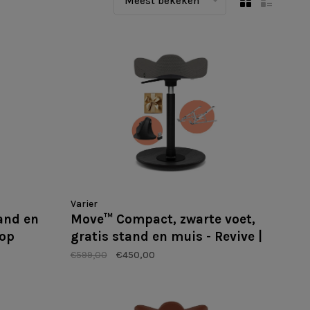
Meest bekeken
Varier
and en
Move™ Compact, zwarte voet,
oop
gratis stand en muis - Revive |
Voorraaduitverkoop
€599,00
€450,00