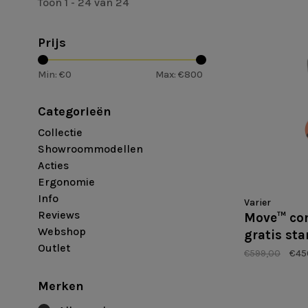
Toon 1 - 24 van 24
Prijs
Min: €
0
Max: €
800
Categorieën
Collectie
Showroommodellen
Acties
Ergonomie
Info
Varier
Reviews
Move™ com
Webshop
gratis st
Outlet
uitverkoo
€599,00
€45
Merken