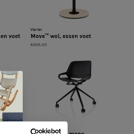
Varier
en voet
Move™ wol, essen voet
€699,00
Aeris
ard
Numo, wielen mono