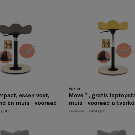
Varier
pact, essen voet,
Move™ , gratis laptopst
and en muis - vooraad
muis - vooraad uitverk
p
0,00
€599,00
€450,00