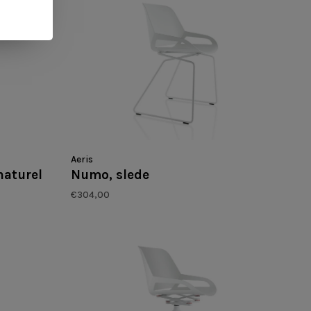
Aeris
naturel
Numo, slede
€304,00