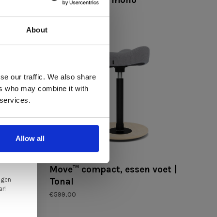
€477,00
About
 te
se our traffic. We also share
ers who may combine it with
llen
 services.
elig
ale
Allow all
en,
Varier
tis
Move™ compact, essen voet |
ngen
vooraad
Tonal
ar!
€599,00