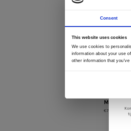
€599,00
Consent
Di
This website uses cookies
We use cookies to personalis
information about your use of
ger
other information that you’ve
va
L
ge
Varier
Move™ lee
Kom
€799,00
t