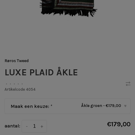
Røros Tweed
LUXE PLAID ÅKLE
•
•
•
•
•
Artikelcode
4054
Åkle groen - €179,00
Maak een keuze:
*
▾
€179,00
aantal:
-
+