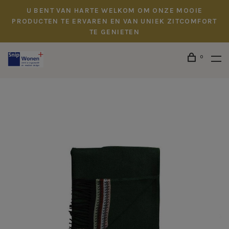
U BENT VAN HARTE WELKOM OM ONZE MOOIE
PRODUCTEN TE ERVAREN EN VAN UNIEK ZITCOMFORT
TE GENIETEN
0