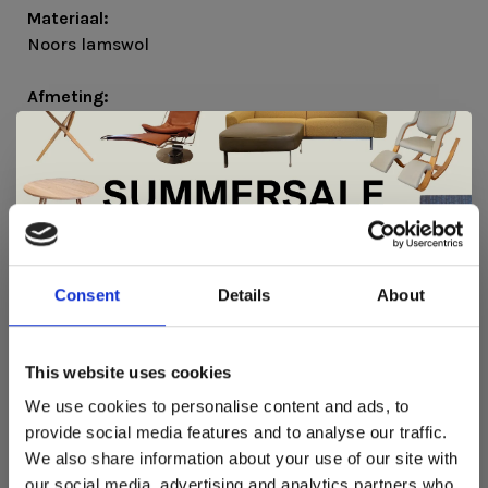
Materiaal:
Noors lamswol
Afmeting:
150x100cm
De Summer Sale bij Snip Wonen+ is
gestart!
Consent
Details
About
Dit is hét moment om hoogwaardige designmeubelen en
woonaccessoires aan te schaffen met aantrekkelijke kortingen.
This website uses cookies
Deze aanbieding geldt van 1 juli tot eind augustus
.
REVIEWS
We use cookies to personalise content and ads, to
•
•
•
•
•
In onze showroom vind je een uitgebreide selectie
provide social media features and to analyse our traffic.
0 sterren op basis van 0 beoordelingen
designmeubelen van gerenommeerde Nederlandse en Europese
We also share information about your use of our site with
merken. Onder andere showroommodellen van
Harvink
,
JE BEOORDELING TOEVOEGEN
our social media, advertising and analytics partners who