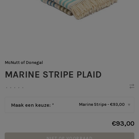
McNutt of Donegal
MARINE STRIPE PLAID
•
•
•
•
•
Marine Stripe - €93,00
Maak een keuze:
*
▾
€93,00
NIET OP VOORRAAD