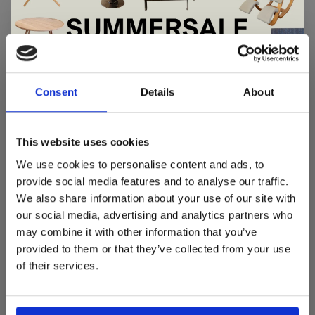
De Summer Sale bij Snip Wonen+ is
REVIEWS
gestart!
•
•
•
•
•
Consent
Details
About
0 sterren op basis van 0 beoordelingen
JE BEOORDELING TOEVOEGEN
Dit is hét moment om hoogwaardige designmeubelen en
woonaccessoires aan te schaffen met aantrekkelijke kortingen.
This website uses cookies
Deze aanbieding geldt van 1 juli tot eind augustus
.
We use cookies to personalise content and ads, to
In onze showroom vind je een uitgebreide selectie
provide social media features and to analyse our traffic.
designmeubelen van gerenommeerde Nederlandse en Europese
We also share information about your use of our site with
merken. Onder andere showroommodellen van
Harvink
,
our social media, advertising and analytics partners who
Gelderland
,
Swedese
,
Sculptures Jeux
en
Artisan
zijn nu extra
GERELATEERDE PRODUCTEN
may combine it with other information that you’ve
voordelig verkrijgbaar. Profiteer van unieke aanbiedingen zolang
de voorraad strekt!
provided to them or that they’ve collected from your use
BACK TO HOME
of their services.
Liever nieuw bestellen? Ook dan krijgt u een vriendelijke
prijs!
Dit is de ideale gelegenheid om jouw favoriete
designmeubel geheel naar wens samen te stellen, met de
kwaliteit, het comfort en de uitstraling die je van Snip Wonen+