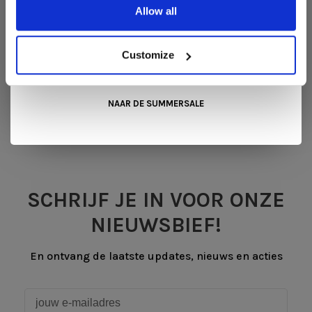
Allow all
mag verwachten.
Kom langs in onze showroom, doe inspiratie op en ontdek de
mooiste aanbiedingen tijdens de
Summer Sale van Snip
Customize
Wonen+
. De koffie of thee staat voor je klaar!
Røros Tweed
Luxe Plaid Åkle
€179,00
NAAR DE SUMMERSALE
SCHRIJF JE IN VOOR ONZE
NIEUWSBIEF!
En ontvang de laatste updates, nieuws en acties