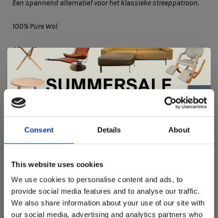
Een spannend alternatief voor het klassieke streeppatroon.
100% Pure Wol
Afmeting:
200 x 145 cm
De Summer Sale bij Snip Wonen+ is
gestart!
Consent
Details
About
Dit is hét moment om hoogwaardige designmeubelen en
woonaccessoires aan te schaffen met aantrekkelijke kortingen.
This website uses cookies
Deze aanbieding geldt van 1 juli tot eind augustus
.
We use cookies to personalise content and ads, to
REVIEWS
In onze showroom vind je een uitgebreide selectie
provide social media features and to analyse our traffic.
•
•
•
•
•
designmeubelen van gerenommeerde Nederlandse en Europese
We also share information about your use of our site with
0 sterren op basis van 0 beoordelingen
merken. Onder andere showroommodellen van
Harvink
,
our social media, advertising and analytics partners who
Gelderland
,
Swedese
,
Sculptures Jeux
en
Artisan
zijn nu extra
JE BEOORDELING TOEVOEGEN