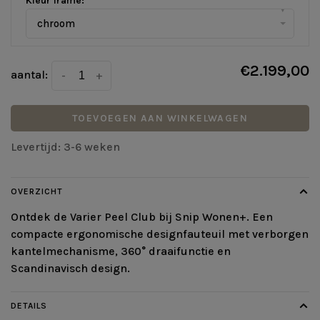
Kleur frame:
*
▾
chroom
€2.199,00
aantal:
-
+
TOEVOEGEN AAN WINKELWAGEN
Levertijd: 3-6 weken
OVERZICHT
Ontdek de Varier Peel Club bij Snip Wonen+. Een
compacte ergonomische designfauteuil met verborgen
kantelmechanisme, 360° draaifunctie en
Scandinavisch design.
DETAILS