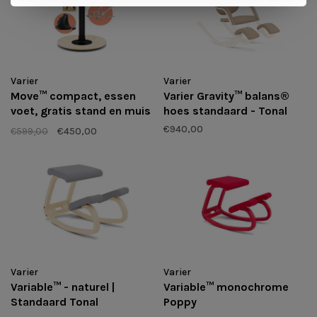
Varier
Varier
Move™ compact, essen
Varier Gravity™ balans®
voet, gratis stand en muis
hoes standaard - Tonal
- vooraad uitverkoop
€940,00
€599,00
€450,00
Varier
Varier
Variable™ - naturel |
Variable™ monochrome
Standaard Tonal
Poppy