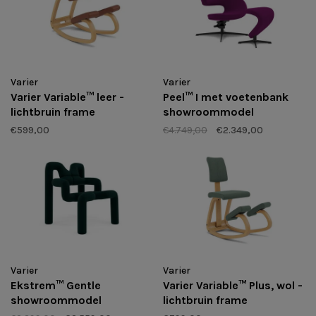
Varier
Varier
Varier Variable™ leer -
Peel™ I met voetenbank
lichtbruin frame
showroommodel
€599,00
€4.749,00
€2.349,00
Varier
Varier
Ekstrem™ Gentle
Varier Variable™ Plus, wol -
showroommodel
lichtbruin frame