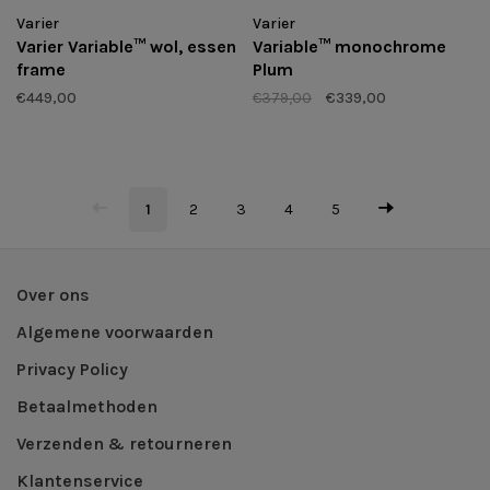
Varier
Varier
Varier Variable™ wol, essen
Variable™ monochrome
frame
Plum
€449,00
€379,00
€339,00
1
2
3
4
5
Over ons
Algemene voorwaarden
Privacy Policy
Betaalmethoden
Verzenden & retourneren
Klantenservice