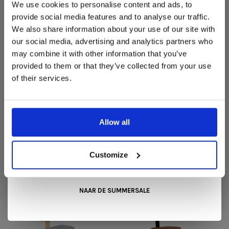
We use cookies to personalise content and ads, to
Varier
Varier
In onze showroom vind je een uitgebreide selectie
provide social media features and to analyse our traffic.
Variable™ plus - Naturel |
Variable™ - Lichtbruin |
designmeubelen van gerenommeerde Nederlandse en Europese
We also share information about your use of our site with
Standaard Tonal
Standaard Tonal
merken. Onder andere showroommodellen van
Harvink
,
our social media, advertising and analytics partners who
Gelderland
,
Swedese
,
Sculptures Jeux
en
Artisan
zijn nu extra
€699,00
€629,00
€379,00
€339,00
may combine it with other information that you’ve
voordelig verkrijgbaar. Profiteer van unieke aanbiedingen zolang
de voorraad strekt!
provided to them or that they’ve collected from your use
of their services.
Liever nieuw bestellen? Ook dan krijgt u een vriendelijke
prijs!
Dit is de ideale gelegenheid om jouw favoriete
designmeubel geheel naar wens samen te stellen, met de
kwaliteit, het comfort en de uitstraling die je van Snip Wonen+
Allow all
mag verwachten.
Kom langs in onze showroom, doe inspiratie op en ontdek de
Varier
Varier
mooiste aanbiedingen tijdens de
Summer Sale van Snip
Customize
Variable™ monochrome
Varier Thatsit™ -
Wonen+
. De koffie of thee staat voor je klaar!
Grotto
Lichtbruin | Standaard
Tonal
€379,00
€339,00
€1.549,00
NAAR DE SUMMERSALE