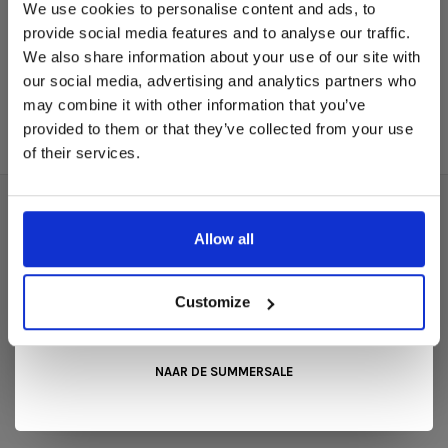
We use cookies to personalise content and ads, to
In onze showroom vind je een uitgebreide selectie
Andersen
provide social media features and to analyse our traffic.
designmeubelen van gerenommeerde Nederlandse en Europese
Andersen C2
We also share information about your use of our site with
merken. Onder andere showroommodellen van
Harvink
,
€575,00
our social media, advertising and analytics partners who
Gelderland
,
Swedese
,
Sculptures Jeux
en
Artisan
zijn nu extra
may combine it with other information that you’ve
voordelig verkrijgbaar. Profiteer van unieke aanbiedingen zolang
de voorraad strekt!
provided to them or that they’ve collected from your use
of their services.
Liever nieuw bestellen? Ook dan krijgt u een vriendelijke
prijs!
Dit is de ideale gelegenheid om jouw favoriete
designmeubel geheel naar wens samen te stellen, met de
Over ons
kwaliteit, het comfort en de uitstraling die je van Snip Wonen+
Allow all
mag verwachten.
Algemene voorwaarden
Kom langs in onze showroom, doe inspiratie op en ontdek de
Privacy Policy
mooiste aanbiedingen tijdens de
Summer Sale van Snip
Customize
Wonen+
. De koffie of thee staat voor je klaar!
Betaalmethoden
Verzenden & retourneren
NAAR DE SUMMERSALE
Klantenservice
Herroeping aanvragen