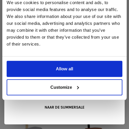
We use cookies to personalise content and ads, to
Varier
Varier
In onze showroom vind je een uitgebreide selectie
provide social media features and to analyse our traffic.
Variable™ monochrome
Variable™ monochrome
designmeubelen van gerenommeerde Nederlandse en Europese
We also share information about your use of our site with
Marine
Grotto
merken. Onder andere showroommodellen van
Harvink
,
our social media, advertising and analytics partners who
Gelderland
,
Swedese
,
Sculptures Jeux
en
Artisan
zijn nu extra
€379,00
€339,00
€379,00
€339,00
may combine it with other information that you’ve
voordelig verkrijgbaar. Profiteer van unieke aanbiedingen zolang
de voorraad strekt!
provided to them or that they’ve collected from your use
of their services.
Liever nieuw bestellen? Ook dan krijgt u een vriendelijke
prijs!
Dit is de ideale gelegenheid om jouw favoriete
designmeubel geheel naar wens samen te stellen, met de
kwaliteit, het comfort en de uitstraling die je van Snip Wonen+
Allow all
mag verwachten.
Kom langs in onze showroom, doe inspiratie op en ontdek de
Varier
Varier
mooiste aanbiedingen tijdens de
Summer Sale van Snip
Customize
Varier Thatsit™ -
Variable™ plus - Naturel |
Wonen+
. De koffie of thee staat voor je klaar!
Lichtbruin | Standaard
Standaard Tonal
Tonal
€699,00
€629,00
€1.549,00
NAAR DE SUMMERSALE