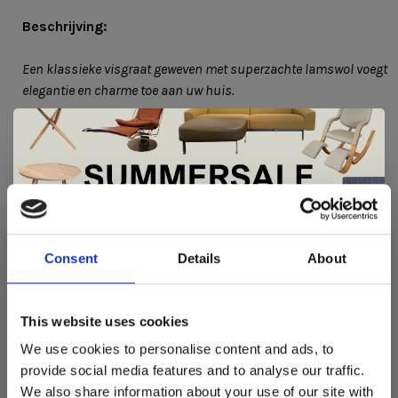
Beschrijving:
Een klassieke visgraat geweven met superzachte lamswol voegt
elegantie en charme toe aan uw huis.
Afmeting:
200 x 145 cm
De Summer Sale bij Snip Wonen+ is
gestart!
Consent
Details
About
Dit is hét moment om hoogwaardige designmeubelen en
woonaccessoires aan te schaffen met aantrekkelijke kortingen.
This website uses cookies
Deze aanbieding geldt van 1 juli tot eind augustus
.
We use cookies to personalise content and ads, to
In onze showroom vind je een uitgebreide selectie
provide social media features and to analyse our traffic.
REVIEWS
designmeubelen van gerenommeerde Nederlandse en Europese
We also share information about your use of our site with
•
•
•
•
•