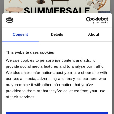
De Summer Sale bij Snip Wonen+ is
Røros Tweed
Andersen
gestart!
Consent
Details
About
Mineral Large – Sand |
Andersen C2
Røros Tweed Plaid
€575,00
Dit is hét moment om hoogwaardige designmeubelen en
€239,00
woonaccessoires aan te schaffen met aantrekkelijke kortingen.
This website uses cookies
Deze aanbieding geldt van 1 juli tot eind augustus
.
We use cookies to personalise content and ads, to
In onze showroom vind je een uitgebreide selectie
provide social media features and to analyse our traffic.
designmeubelen van gerenommeerde Nederlandse en Europese
We also share information about your use of our site with
merken. Onder andere showroommodellen van
Harvink
,
our social media, advertising and analytics partners who
Gelderland
,
Swedese
,
Sculptures Jeux
en
Artisan
zijn nu extra
may combine it with other information that you’ve
voordelig verkrijgbaar. Profiteer van unieke aanbiedingen zolang
de voorraad strekt!
provided to them or that they’ve collected from your use
of their services.
Andersen
Andersen
Liever nieuw bestellen? Ook dan krijgt u een vriendelijke
Tray table petrol
Andersen tray table
prijs!
Dit is de ideale gelegenheid om jouw favoriete
showroom
bijzettafel
designmeubel geheel naar wens samen te stellen, met de
kwaliteit, het comfort en de uitstraling die je van Snip Wonen+